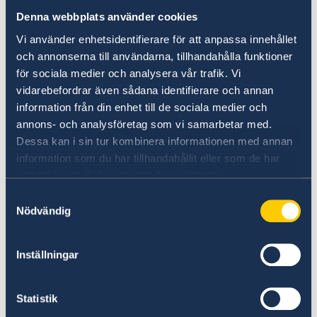
Denna webbplats använder cookies
Vi använder enhetsidentifierare för att anpassa innehållet
och annonserna till användarna, tillhandahålla funktioner
för sociala medier och analysera vår trafik. Vi
vidarebefordrar även sådana identifierare och annan
information från din enhet till de sociala medier och
Official YouTube channel
annons- och analysföretag som vi samarbetar med.
Dessa kan i sin tur kombinera informationen med annan
@EmbassyofSwedeninMinsk
information som du har tillhandahållit eller som de har
samlat in när du har använt deras tjänster.
Möchten Sie mehr über Schweden
Samtyckesval
erfahren?
Nödvändig
Inställningar
Statistik