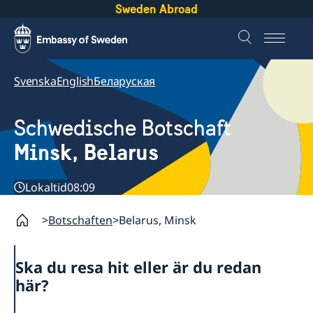
Sweden Abroad
Svenska
English
Беларуская
Schwedische Botschaft
Minsk, Belarus
Lokaltid
08:09
Botschaften
Belarus, Minsk
Ska du resa hit eller är du redan
här?