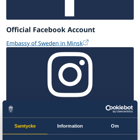
Official Facebook Account
Embassy of Sweden in Minsk
Official Instagram Account
@swedeninbelarus
Samtycke
Information
Om