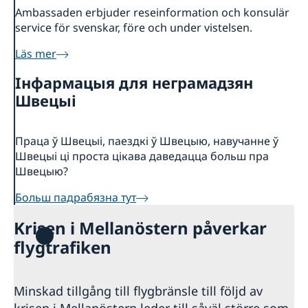
Ambassaden erbjuder reseinformation och konsulär
service för svenskar, före och under vistelsen.
Läs mer
Iнфармацыя для неграмадзян
Швецыі
Праца ў Швецыі, паездкі ў Швецыю, навучанне ў
Швецыі ці проста цікава даведацца больш пра
Швецыю?
Больш падрабязна тут
Krisen i Mellanöstern påverkar
flygtrafiken
Minskad tillgång till flygbränsle till följd av