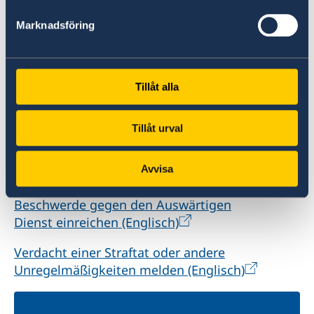
Marknadsföring
Verdacht auf Unregelmäßigkeiten
Wenn Sie eine Beschwerde haben oder eine
Tillåt alla
Straftat oder Unregelmäßigkeit im
Zusammenhang mit der Tätigkeit des
Tillåt urval
schwedischen Auswärtigen Dienstes vermuten,
können Sie dies dem schwedischen
Avvisa
Außenministerium melden.
Beschwerde gegen den Auswärtigen
Dienst einreichen (Englisch)
Verdacht einer Straftat oder andere
Unregelmäßigkeiten melden (Englisch)