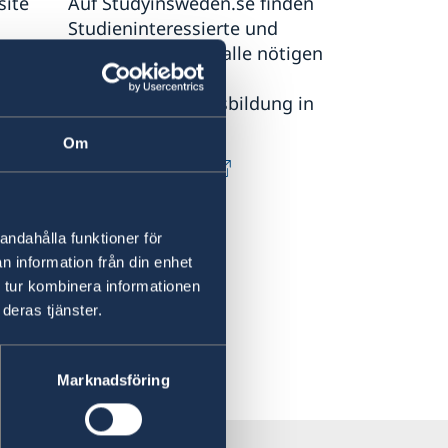
site
Auf Studyinsweden.se finden
Studieninteressierte und
Studenten/-innen alle nötigen
Informationen zur
akademischen Ausbildung in
Schweden.
Om
Study in Sweden
andahålla funktioner för
n information från din enhet
 tur kombinera informationen
deras tjänster.
Marknadsföring