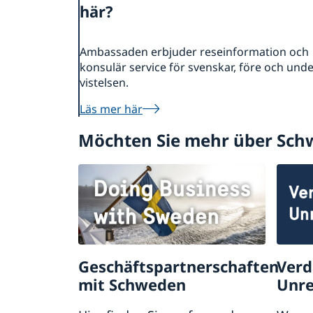
här?
Ambassaden erbjuder reseinformation och
konsulär service för svenskar, före och und
vistelsen.
Läs mer här
Möchten Sie mehr über Sch
Geschäftspartnerschaften
Verd
mit Schweden
Unre