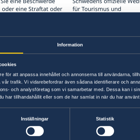
Sie eine Beschwerde
Schwedens offizielle Web
oder eine Straftat oder
für Tourismus und
elmäßigkeit im
Reiseinformationen.
menhang mit der
Visit Sweden
keit des schwedischen
rtigen Dienstes
Information
ten, können Sie dies
chwedischen
ministerium melden.
cookies
e för att anpassa innehållet och annonserna till användarna, tillh
werde gegen den
vår trafik. Vi vidarebefordrar även sådana identifierare och anna
rtigen Dienst
nnons- och analysföretag som vi samarbetar med. Dessa kan i sin
chen (Englisch)
har tillhandahållit eller som de har samlat in när du har använt 
ht einer Straftat oder
e Unregelmäßigkeiten
Inställningar
Statistik
n (Englisch)