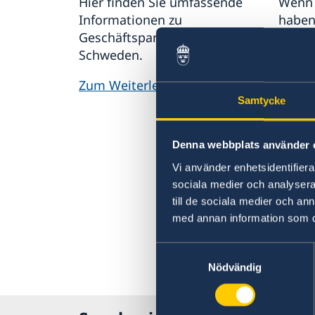
Hier finden Sie umfassende
Wenn 
Informationen zu
haben 
Geschäftspartnerschaften mit
Unreg
Schweden.
Zusam
Tätig
Zum Weiterlesen
Auswä
Samtycke
vermu
dem s
Außen
Denna webbplats använder 
Vi använder enhetsidentifierar
Besch
sociala medier och analysera 
Auswä
till de sociala medier och a
einrei
med annan information som du 
Verdac
Samtyckesval
ander
Nödvändig
melde