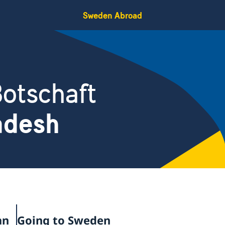
Sweden Abroad
otschaft
adesh
an
Going to Sweden