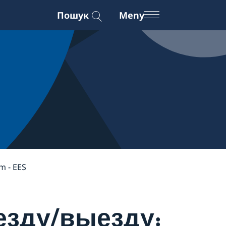
Пошук
Meny
m - EES
езду/выезду: