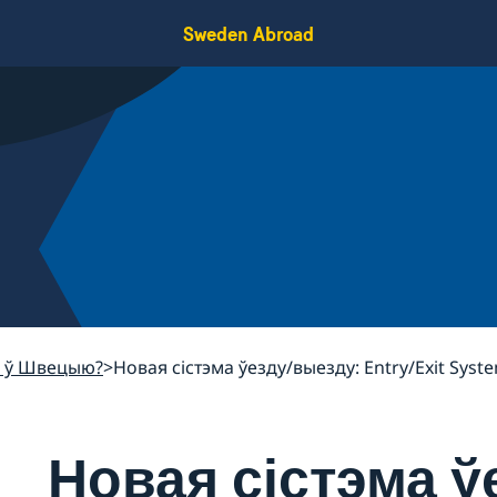
Sweden Abroad
я ў Швецыю?
Новая сістэма ўезду/выезду: Entry/Exit Syste
Новая сістэма ў