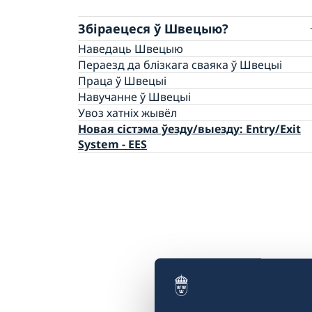
Збіраецеся ў Швецыю?
Наведаць Швецыю
Пераезд да блізкага сваяка ў Швецыі
Праца ў Швецыі
Навучанне ў Швецыі
Увоз хатнiх жывёл
Новая сістэма ўезду/выезду: Entry/Exit
System - EES