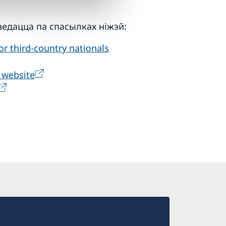
едацца па спасылках ніжэй:
r third-country nationals
 website