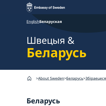
English
Беларуская
Швецыя &
Беларусь
About Sweden
Беларусь
Збіраецес
Беларусь