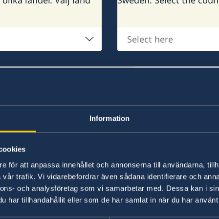
Select
here
Välj
ralkonsulat
ambassad
on består av drygt
 om i världen. Välj
Information
cookies
lanöstern påverkar flygtrafiken
e för att anpassa innehållet och annonserna till användarna, tillh
vår trafik. Vi vidarebefordrar även sådana identifierare och anna
nnons- och analysföretag som vi samarbetar med. Dessa kan i sin
ill flygbränsle till följd av krisen i Mellanöstern leder
har tillhandahållit eller som de har samlat in när du har använt 
ngar i flygtrafiken. Det är därför viktigt att hålla si
nds, särskilt utanför EU. Förutsättningarna kan ändr