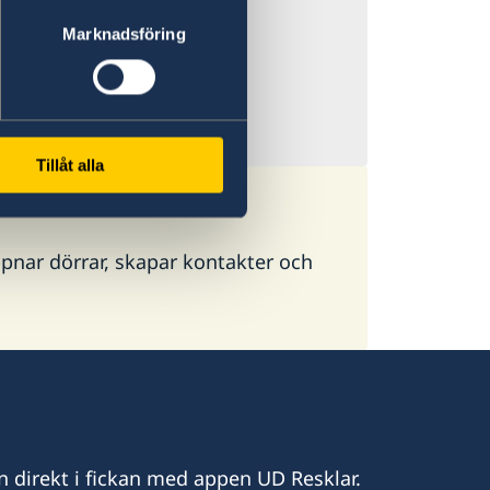
priser plötsligt
Marknadsföring
 flygresor, både
ygtrafiken.
Tillåt alla
pnar dörrar, skapar kontakter och
n direkt i fickan med appen UD Resklar.