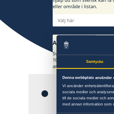
eller område i listan.
Välj
här
Ambassader och gene
Sveriges utrikesrepresentati
100 utlandsmyndigheter runt
Samtycke
ambassad i listan.
Denna webbplats använder 
Krisen i Mel
Vi använder enhetsidentifierar
sociala medier och analysera 
till de sociala medier och a
Minskad tillgång t
med annan information som du 
som mindre störni
flygresor utomla