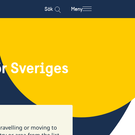
Sök
Meny
r Sveriges
ravelling or moving to
ry or area from the list.