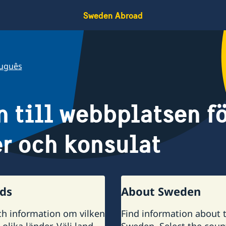
Sweden Abroad
uguês
till webbplatsen fö
r och konsulat
nds
About Sweden
ch information om vilken
Find information about t
olika länder. Välj land
Sweden. Select the count