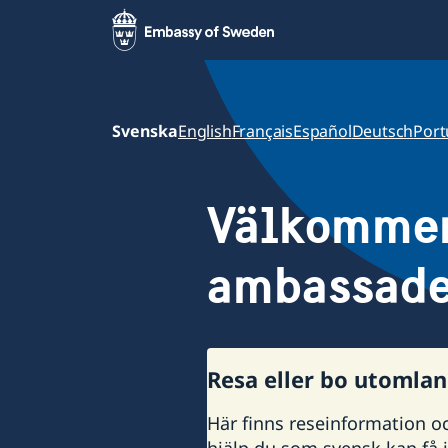
Svenska
English
Français
Español
Deutsch
Port
Välkommen 
ambassade
Resa eller bo utomla
Här finns reseinformation o
hjälp du som svensk kan få i 