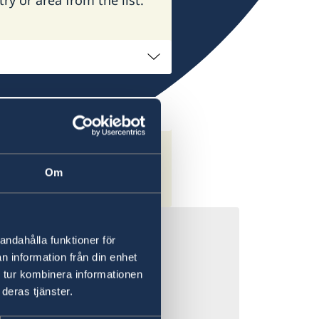
Om
andahålla funktioner för
n information från din enhet
 tur kombinera informationen
 till såväl större
deras tjänster.
g informerad vid
as med kort