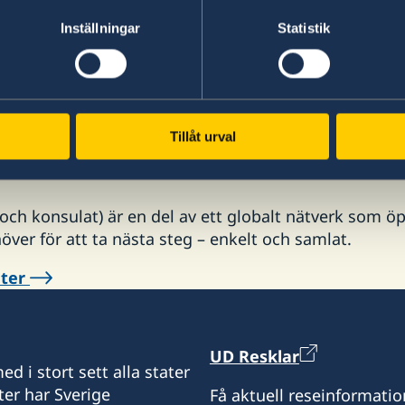
xempel att flyg kan ställas in, dirigeras om och biljett
Inställningar
Statistik
r angeläget att varje resenär har goda marginaler vid
 och tid, för att kunna hantera dessa osäkerheter i fl
 04 maj 2026
Tillåt urval
h konsulat) är en del av ett globalt nätverk som öp
höver för att ta nästa steg – enkelt och samlat.
eter
UD Resklar
d i stort sett alla stater
ter har Sverige
Få aktuell reseinformatio