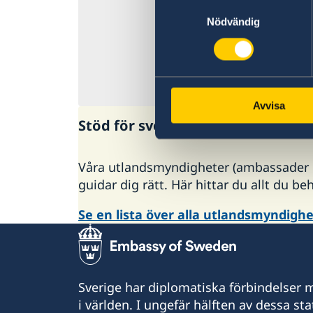
Samtyckesval
varsel som till e
Nödvändig
öka. Det är därfö
vad gäller pengar
Senast uppdaterad
Avvisa
Stöd för svenska företag
Våra utlandsmyndigheter (ambassader oc
guidar dig rätt. Här hittar du allt du be
Se en lista över alla utlandsmyndigh
Sverige har diplomatiska förbindelser me
i världen. I ungefär hälften av dessa sta