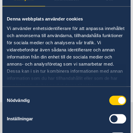
Estudar na Suécia
Viajar com um animal de estimação
A Embaixada da Suécia em Lisboa não
Denna webbplats använder cookies
trabalha com questões relacionadas
com a Migracão.
Vi använder enhetsidentifierare för att anpassa innehållet
och annonserna till användarna, tillhandahålla funktioner
för sociala medier och analysera vår trafik. Vi
Se deseja residir na Suécia por motivo de
vidarebefordrar även sådana identifierare och annan
trabalho, estudos ou reunião familiar deve
information från din enhet till de sociala medier och
contatar a
Agência de Migracão Sueca
ou a
annons- och analysföretag som vi samarbetar med.
Embaixada da Suécia na Espanha,
para obter
Dessa kan i sin tur kombinera informationen med annan
mais informacões.
information som du har tillhandahållit eller som de har
samlat in när du har använt deras tjänster.
Última atualização 12 abr. 2023, 15.42
Samtyckesval
Nödvändig
Suécia em Portugal
Inställningar
Embaixada da Suécia