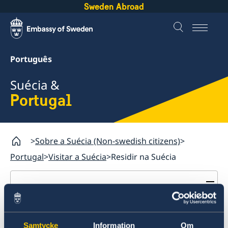
Sweden Abroad
Português
Suécia &
Portugal
Sobre a Suécia (Non-swedish citizens)
Portugal
Visitar a Suécia
Residir na Suécia
Portugal
Visitar a Suécia
Residir na Suécia
Residir na Suécia
Samtycke
Information
Om