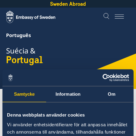
Sweden Abroad
Português
Suécia &
Portugal
Selecione
aqui
Samtycke
Information
Om
Sobre a Suécia (Non-swedish citizens)
Portugal
Visitar a Suécia
Denna webbplats använder cookies
Vi använder enhetsidentifierare för att anpassa innehållet
Portugal
och annonserna till användarna, tillhandahålla funktioner