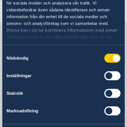
Visitar a Suécia
för sociala medier och analysera vår trafik. Vi
Visitar a Suécia
vidarebefordrar även sådana identifierare och annan
Residir na Suécia
information från din enhet till de sociala medier och
Estudar na Suécia
annons- och analysföretag som vi samarbetar med.
Viajar com um animal de estimação
Suécia em Portugal
Dessa kan i sin tur kombinera informationen med annan
information som du har tillhandahållit eller som de har
samlat in när du har använt deras tjänster.
Embaixada da Suécia
Samtyckesval
Nödvändig
Portugal, Lisboa
Inställningar
Consulado da Suécia
Statistik
Funchal - Madeira
Telefone:
Ponta Delgada - Açores
Marknadsföring
Telefone:
Porto
+351 291 231 558
Telefone:
Tavira