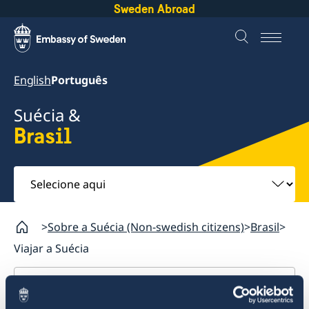
Sweden Abroad
English
Português
Suécia &
Brasil
Selecione
aqui
Sobre a Suécia (Non-swedish citizens)
Brasil
Viajar a Suécia
Brasil