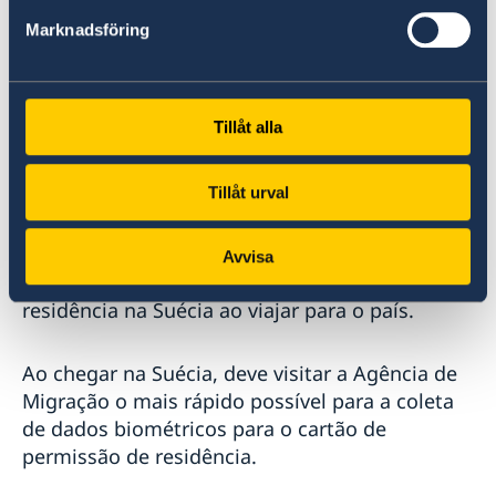
Para receber uma cópia da decisão por correio
Marknadsföring
postal, deve solicitar o envio por e-mail para
ambassaden.bogota-migration@gov.se
Tillåt alla
Viajar para a Suécia
Tillåt urval
Nacionais de países isentos de visto para o
Espaço Schengen, como Brasil, podem mostrar
a decisão da Agência de Migração para
Avvisa
comprovar que têm uma permissão de
residência na Suécia ao viajar para o país.
Ao chegar na Suécia, deve visitar a Agência de
Migração o mais rápido possível para a coleta
de dados biométricos para o cartão de
permissão de residência.