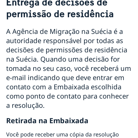
Entrega de decisões de
Visitar a Suécia
permissão de residência
Estudar na Suécia
Visitar a Suécia por menos 90 dias
Permissão de residência na Suécia
Visitar a Suécia por mais de 90 dias
Requisitos de entrada na Suécia para pessoas que
A Agência de Migração na Suécia é a
não precisam de visto
Mudar-se com alguém na Suécia
autoridade responsável por todas as
Trabalhar na Suécia
Au pair na Suécia
decisões de permissões de residência
Verificação de passaportes
na Suécia. Quando uma decisão for
Entrega de decisões de permissão de residência
Taxas
tomada no seu caso, você receberá um
Relações comerciais entre a Suécia e o Brasil
e-mail indicando que deve entrar em
Team Sweden Brazil
contato com a Embaixada escolhida
como ponto de contato para conhecer
a resolução.
Retirada na Embaixada
Você pode receber uma cópia da resolução