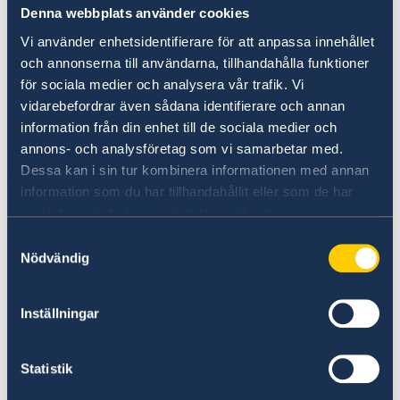
Denna webbplats använder cookies
Para um endereço na Suécia
Vi använder enhetsidentifierare för att anpassa innehållet
och annonserna till användarna, tillhandahålla funktioner
för sociala medier och analysera vår trafik. Vi
Se já tiver uma pessoa autorizada na Suécia,
vidarebefordrar även sådana identifierare och annan
uma cópia da decisão será enviada para o
information från din enhet till de sociala medier och
endereço dela por correio postal e chegará em
annons- och analysföretag som vi samarbetar med.
alguns dias.
Dessa kan i sin tur kombinera informationen med annan
information som du har tillhandahållit eller som de har
Caso ainda não tenha uma pessoa autorizada,
samlat in när du har använt deras tjänster.
poderá solicitar uma cópia no site da Direção
Samtyckesval
de Migrações.
Nödvändig
Solicitar documentos da Direção Geral de
Inställningar
Migrações
Statistik
Para um endereço no Brasil