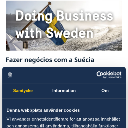
Fazer negócios com a Suécia
Aqui poderá obter informação abrangente de
como fazer negócios com a Suécia.
Leia mais
Samtycke
Information
Om
Denna webbplats använder cookies
Vi använder enhetsidentifierare för att anpassa innehållet
och annonserna till användarna, tillhandahålla funktioner