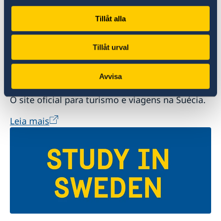
Tillåt alla
Tillåt urval
Bem-vindo à Suécia
Avvisa
O site oficial para turismo e viagens na Suécia.
Leia mais