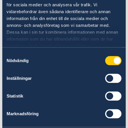
för sociala medier och analysera vår trafik. Vi
vidarebefordrar även sådana identifierare och annan
information från din enhet till de sociala medier och
Suspeita de irregularidades
annons- och analysföretag som vi samarbetar med.
Dessa kan i sin tur kombinera informationen med annan
Se tiver alguma queixa ou suspeitar de crimes
information som du har tillhandahållit eller som de har
ou irregularidades relacionadas com as
samlat in när du har använt deras tjänster.
atividades da administração estrangeira, pode
Samtyckesval
apresentar uma queixa/denuncia ao Ministério
Nödvändig
dos Negócios Estrangeiros.
Apresentar uma queixa contra o MNE (em
Inställningar
inglês)
Statistik
Denunciar suspeitas de crimes ou outras
irregularidades (em inglês)
Marknadsföring