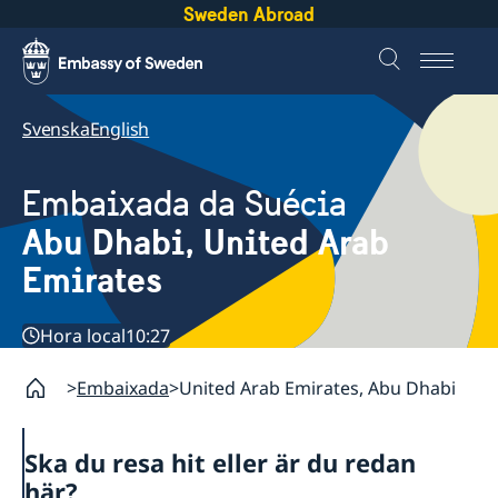
Sweden Abroad
Svenska
English
Embaixada da Suécia
Abu Dhabi, United Arab
Emirates
Hora local
10:27
Embaixada
United Arab Emirates, Abu Dhabi
Ska du resa hit eller är du redan
här?