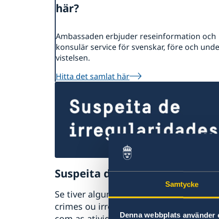
här?
Ambassaden erbjuder reseinformation och
konsulär service för svenskar, före och und
vistelsen.
Hitta det samlat här
Suspeita de irregularidades
Samtycke
Se tiver alguma queixa ou suspeitar de
crimes ou irregularidades relacionadas
Denna webbplats använder 
com as atividades da administração