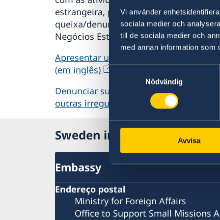
estrangeira, pode apresentar uma
Vi använder enhetsidentifierar
queixa/denuncia ao Ministério dos
sociala medier och analysera 
Negócios Estrangeiros.
till de sociala medier och a
med annan information som du 
Apresentar uma queixa contra o MNE
(em inglês)
Samtyckesval
Nödvändig
Denunciar suspeitas de crimes ou
outras irregularidades (em inglês)
Sweden in Tajikistan
Avvisa
Embassy
Endereço postal
Ministry for Foreign Affairs
Office to Support Small Missions 