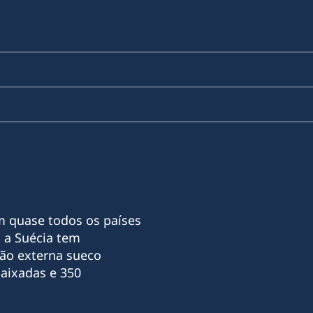
m quase todos os países
 a Suécia tem
ão externa sueco
aixadas e 350