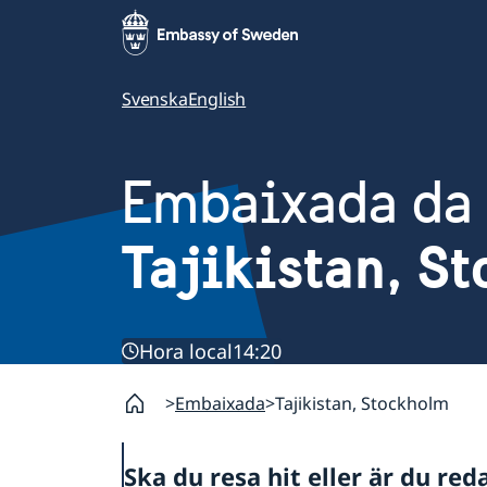
Svenska
English
Embaixada da
Tajikistan, S
Hora local
14:20
Embaixada
Tajikistan, Stockholm
Ska du resa hit eller är du red