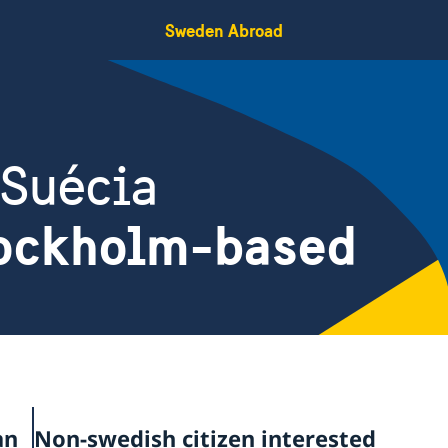
Sweden Abroad
 Suécia
tockholm-based
an
Non-swedish citizen interested