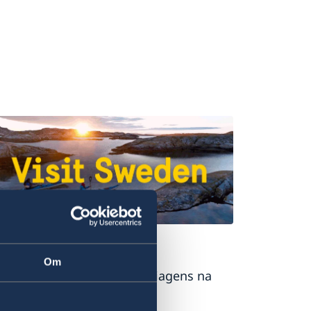
m-vindo à Suécia
Om
ite oficial para turismo e viagens na
cia.