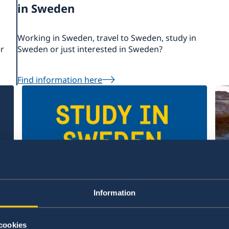
in Sweden
Working in Sweden, travel to Sweden, study in
er
Sweden or just interested in Sweden?
Find information here
Universidades na Suécia
Be
Information
Studyinsweden é o site oficial para
O s
informações sobre estudos universitários
Sué
cookies
na Suécia.