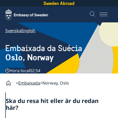
Sweden Abroad
Svenska
English
Embaixada da Suécia
Oslo, Norway
Hora local
02:54
Embaixada
Norway, Oslo
Ska du resa hit eller är du redan
här?