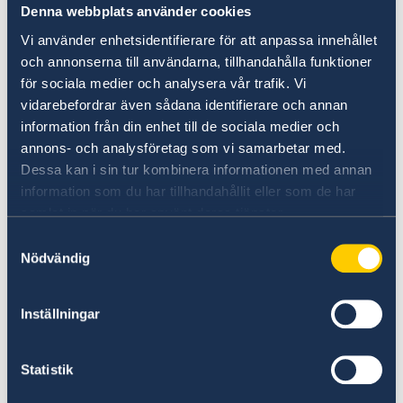
Denna webbplats använder cookies
Leia mais
Vi använder enhetsidentifierare för att anpassa innehållet
och annonserna till användarna, tillhandahålla funktioner
för sociala medier och analysera vår trafik. Vi
vidarebefordrar även sådana identifierare och annan
information från din enhet till de sociala medier och
annons- och analysföretag som vi samarbetar med.
Dessa kan i sin tur kombinera informationen med annan
information som du har tillhandahållit eller som de har
samlat in när du har använt deras tjänster.
Suspeita de irregularidades
Samtyckesval
Nödvändig
Se tiver alguma queixa ou suspeitar de crimes
ou irregularidades relacionadas com as
atividades da administração estrangeira, pode
Inställningar
apresentar uma queixa/denuncia ao Ministério
dos Negócios Estrangeiros.
Statistik
Apresentar uma queixa contra o MNE (em