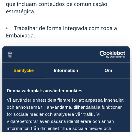
que incluam conteúdos de comunicação
estratégica.
• Trabalhar de forma integrada com toda a
Embaixada.
Perfil
Samtycke
Information
Om
·
Sólida experiência profissional em
Denna webbplats använder cookies
comunicação, jornalismo, relações públicas ou
gestão de redes sociais.
Vi använder enhetsidentifierare för att anpassa innehållet
och annonserna till användarna, tillhandahålla funktioner
för sociala medier och analysera vår trafik. Vi
·
Experiência profissional num ambiente
vidarebefordrar även sådana identifierare och annan
relevante (por exemplo embaixada,
information från din enhet till de sociala medier och