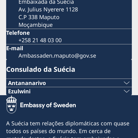
Embaixada da Suécia
Av. Julius Nyerere 1128
C.P 338 Maputo
Moçambique
Telefone
+258 21 48 03 00
E-mail
Ambassaden.maputo@gov.se
Consulado da Suécia
Antananarivo
Telemóvel & Whatsapp:
Ezulwini
Tel:
+261 32 69 449 06
+268 2416-1156
E-mail:
A Suécia tem relações diplomáticas com quase
E-mail
todos os países do mundo. Em cerca de
sweden.mgaconsulate@gmail.com