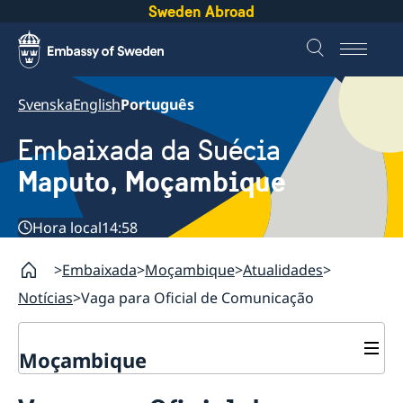
Sweden Abroad
Svenska
English
Português
Embaixada da Suécia
Maputo, Moçambique
Hora local
14:58
Embaixada
Moçambique
Atualidades
Notícias
Vaga para Oficial de Comunicação
Moçambique
Contacto