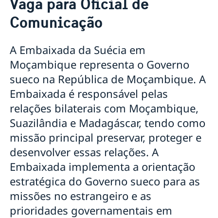
Vaga para Oficial de
Sobre nós
Comunicação
Pessoal da Embaixada
Atualidades
Notícias
A Embaixada da Suécia em
Vaga para Oficial de Comunicação
Moçambique representa o Governo
Vistos e Permissões de Residência, Trabalho e
Estudante para a Suécia
sueco na República de Moçambique. A
Contratação de serviços de monitoria em Niassa
Embaixada é responsável pelas
para a Embaixada da Suécia em Maputo
relações bilaterais com Moçambique,
Provedora de Justiça da Criança da Suécia visita
Moçambique
Suazilândia e Madagáscar, tendo como
Suécia e parceiros lançam subsídio para crianças em
missão principal preservar, proteger e
Nampula
desenvolver essas relações. A
Embaixada implementa a orientação
estratégica do Governo sueco para as
missões no estrangeiro e as
prioridades governamentais em