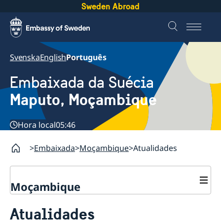
Sweden Abroad
Svenska
English
Português
Embaixada da Suécia
Maputo, Moçambique
Hora local
05:46
Embaixada
Moçambique
Atualidades
Moçambique
Contacto
Atualidades
Sobre nós