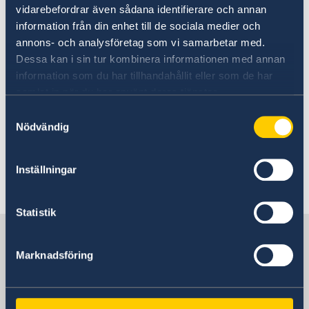
vidarebefordrar även sådana identifierare och annan
03 abr. 2025
information från din enhet till de sociala medier och
annons- och analysföretag som vi samarbetar med.
Procurement for Audit Services
Dessa kan i sin tur kombinera informationen med annan
information som du har tillhandahållit eller som de har
19 out. 2023
samlat in när du har använt deras tjänster.
Samtyckesval
Contratação de serviços de
Nödvändig
monitoria em Niassa para a
Embaixada da Suécia em Maputo
Inställningar
1
2
3
4
5
...
17
18
»
Statistik
A Suécia em Moçambique
Marknadsföring
Embaixada da Suécia