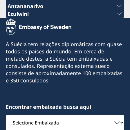
Antananarivo
Telemóvel & Whatsapp:
Ezulwini
Tel:
+261 32 69 449 06
+268 2416-1156
E-mail:
A Suécia tem relações diplomáticas com quase
E-mail
todos os países do mundo. Em cerca de
sweden.mgaconsulate@gmail.com
metade destes, a Suécia tem embaixadas e
swedishconsulate.eswatini@gmail.com
Villa Hacienda,
consulados. Representação externa sueco
RP RAHAJAMARIZAFY
Nyonyane Street, Corner Plaza, Ezulwini,
consiste de aproximadamente 100 embaixadas
Ambohijatovo- Ivandry
Eswatini
e 350 consulados.
Antananarivo 101- Madagascar
Horário de expediente: Segunda a sexta-feira,
Cônsul Honorário
das 09:00 às 12:00 horas.
Encontrar embaixada busca aqui
Bertil Åkesson
A Embaixada da Suécia em Maputo é
Selecione
credenciada lateralmente a Eswatini. Os
Embaixada
visitantes suecos de Eswatini podem entrar em