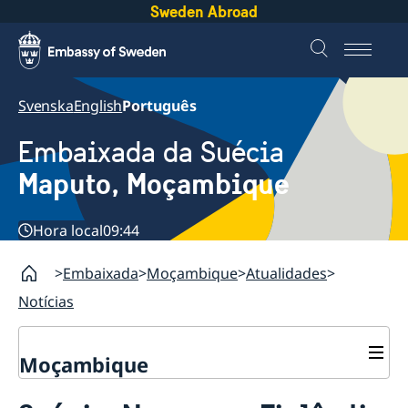
Sweden Abroad
Svenska
English
Português
Embaixada da Suécia
Maputo, Moçambique
Hora local
09:44
Embaixada
Moçambique
Atualidades
Notícias
Moçambique
Contacto