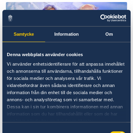
Samtycke
Information
Om
Denna webbplats använder cookies
Vi använder enhetsidentifierare för att anpassa innehållet
och annonserna till användarna, tillhandahålla funktioner
för sociala medier och analysera vår trafik. Vi
vidarebefordrar även sådana identifierare och annan
The Nordic ambassadors, Anne Lene Dale of Norway,
Laura Torvinen of Finland and Marie Andersson de
information från din enhet till de sociala medier och
Frutos of Sweden
annons- och analysföretag som vi samarbetar med.
Dessa kan i sin tur kombinera informationen med annan
O evento destacou a cooperação entre os
information som du har tillhandahållit eller som de har
países nórdicos, com base nos princípios de
samlat in när du har använt deras tjänster.
inclusão, inovação e sustentabilidade. O
Samtyckesval