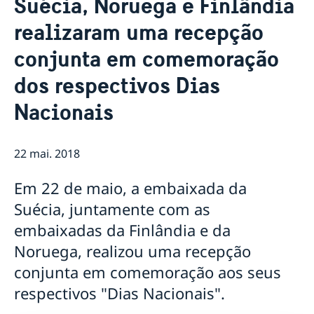
Suécia, Noruega e Finlândia
Sobre nós
realizaram uma recepção
Pessoal da Embaixada
Atualidades
conjunta em comemoração
Notícias
Vaga para Oficial de Comunicação
dos respectivos Dias
Vistos e Permissões de Residência, Trabalho e
Nacionais
Estudante para a Suécia
Contratação de serviços de monitoria em Niassa
para a Embaixada da Suécia em Maputo
22 mai. 2018
Provedora de Justiça da Criança da Suécia visita
Moçambique
Suécia e parceiros lançam subsídio para crianças em
Em 22 de maio, a embaixada da
Nampula
Suécia, juntamente com as
embaixadas da Finlândia e da
Noruega, realizou uma recepção
conjunta em comemoração aos seus
respectivos "Dias Nacionais".