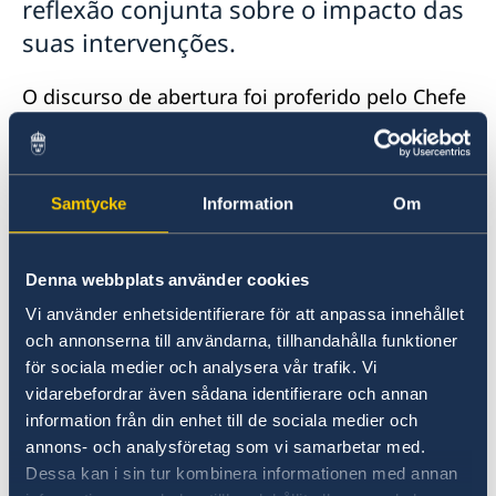
reflexão conjunta sobre o impacto das
suas intervenções.
O discurso de abertura foi proferido pelo Chefe
da Cooperação da Embaixada da Suécia em
Maputo, Mikael Elofsson, em nome dos
doadores do programa AGIR, o Director
Samtycke
Information
Om
Provincial da Terra, Ambiente e
Desenvolvimento Rural em nome do
Governador da Província de Maputo e por
Denna webbplats använder cookies
Maria Tadesse - Directora Regional da We Effect
em nome das quatro Organizações Parceiras
Vi använder enhetsidentifierare för att anpassa innehållet
och annonserna till användarna, tillhandahålla funktioner
Intermediárias do , nomeadamente Diakonia,
för sociala medier och analysera vår trafik. Vi
Oxfam Ibis, Oxfam Novid e We Effect.
vidarebefordrar även sådana identifierare och annan
information från din enhet till de sociala medier och
A Suécia apoia a segunda fase do AGIR (2015-
annons- och analysföretag som vi samarbetar med.
2020) com aproximadamente 800 milhões de
Dessa kan i sin tur kombinera informationen med annan
coroas suecas. O objetivo é fortalecer as