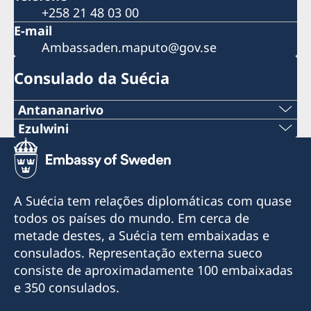
+258 21 48 03 00
E-mail
Ambassaden.maputo@gov.se
Consulado da Suécia
Antananarivo
Telemóvel & Whatsapp:
Ezulwini
Tel:
+261 32 69 449 06
+268 2416-1156
E-mail:
A Suécia tem relações diplomáticas com quase
E-mail
todos os países do mundo. Em cerca de
sweden.mgaconsulate@gmail.com
metade destes, a Suécia tem embaixadas e
swedishconsulate.eswatini@gmail.com
Villa Hacienda,
consulados. Representação externa sueco
RP RAHAJAMARIZAFY
Nyonyane Street, Corner Plaza, Ezulwini,
consiste de aproximadamente 100 embaixadas
Ambohijatovo- Ivandry
Eswatini
e 350 consulados.
Antananarivo 101- Madagascar