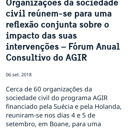
Organizações da sociedade
Sobre nós
civil reúnem-se para uma
Pessoal da Embaixada
Atualidades
reflexão conjunta sobre o
Notícias
Vaga para Oficial de Comunicação
impacto das suas
Vistos e Permissões de Residência, Trabalho e
intervenções – Fórum Anual
Estudante para a Suécia
Contratação de serviços de monitoria em Niassa
Consultivo do AGIR
para a Embaixada da Suécia em Maputo
Provedora de Justiça da Criança da Suécia visita
Moçambique
06 set. 2018
Suécia e parceiros lançam subsídio para crianças em
Nampula
Cerca de 60 organizações da
sociedade civil do programa AGIR
financiado pela Suécia e pela Holanda,
reuniram-se nos dias 4 e 5 de
setembro, em Boane, para uma