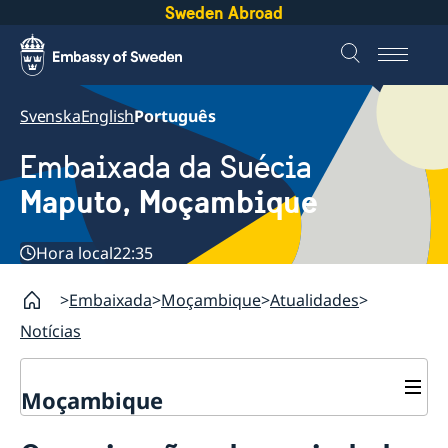
Sweden Abroad
Svenska
English
Português
Embaixada da Suécia
Maputo, Moçambique
Hora local
22:35
Embaixada
Moçambique
Atualidades
Notícias
Moçambique
Contacto