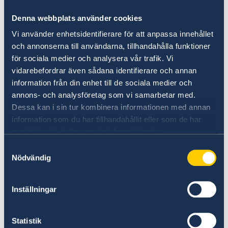
Março, o Presidente declarou:
Denna webbplats använder cookies
Quarentena obrigatória para quem voltou
Vi använder enhetsidentifierare för att anpassa innehållet
recentemente de uma viagem para o
och annonserna till användarna, tillhandahålla funktioner
för sociala medier och analysera vår trafik. Vi
exterior.
vidarebefordrar även sådana identifierare och annan
Quarentena obrigatória se alguém teve
information från din enhet till de sociala medier och
contacto com qualquer uma das pessoas
annons- och analysföretag som vi samarbetar med.
confirmadas como infectadas.
Dessa kan i sin tur kombinera informationen med annan
Proibição de todos os eventos públicos ou
information som du har tillhandahållit eller som de har
privados (religiosos, culturais, desportivos,
samlat in när du har använt deras tjänster.
políticos).
Excepções são feitas para o
Samtyckesval
Nödvändig
governo ou trabalho social essencial.
Restringir o movimento das pessoas.
Limitar viagens além fronteira.
Inställningar
Statistik
Prevê-se o surgimento de medidas adicionais