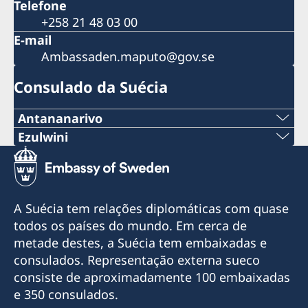
Telefone
+258 21 48 03 00
E-mail
Ambassaden.maputo@gov.se
Consulado da Suécia
Antananarivo
Telemóvel & Whatsapp:
Ezulwini
Tel:
+261 32 69 449 06
+268 2416-1156
E-mail:
A Suécia tem relações diplomáticas com quase
E-mail
todos os países do mundo. Em cerca de
sweden.mgaconsulate@gmail.com
metade destes, a Suécia tem embaixadas e
swedishconsulate.eswatini@gmail.com
Villa Hacienda,
consulados. Representação externa sueco
RP RAHAJAMARIZAFY
Nyonyane Street, Corner Plaza, Ezulwini,
consiste de aproximadamente 100 embaixadas
Ambohijatovo- Ivandry
Eswatini
e 350 consulados.