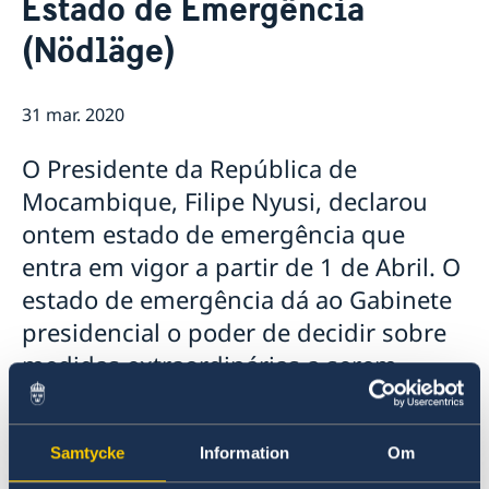
Estado de Emergência
Sobre nós
(Nödläge)
Pessoal da Embaixada
Atualidades
Notícias
31 mar. 2020
Vaga para Oficial de Comunicação
Vistos e Permissões de Residência, Trabalho e
O Presidente da República de
Estudante para a Suécia
Contratação de serviços de monitoria em Niassa
Mocambique, Filipe Nyusi, declarou
para a Embaixada da Suécia em Maputo
ontem estado de emergência que
Provedora de Justiça da Criança da Suécia visita
entra em vigor a partir de 1 de Abril. O
Moçambique
Suécia e parceiros lançam subsídio para crianças em
estado de emergência dá ao Gabinete
Nampula
presidencial o poder de decidir sobre
medidas extraordinárias a serem
tomadas em resposta ao vírus do
Corona.
Samtycke
Information
Om
No seu discurso à nação na noite de 31 de