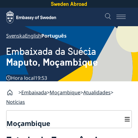
Sweden Abroad
Svenska
English
Português
Embaixada da Suécia
Maputo, Moçambique
Hora local
19:53
Embaixada
Moçambique
Atualidades
Notícias
Moçambique
Contacto