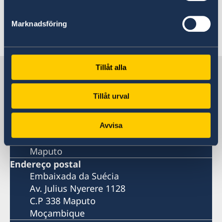
mais concretas.
Marknadsföring
Última atualização 31 mar. 2020, 09.44
Tillåt alla
A Suécia em Moçambique
Tillåt urval
Embaixada da Suécia
Avvisa
Visiting address
Av. Julius Nyerere 1128
Maputo
Endereço postal
Embaixada da Suécia
Av. Julius Nyerere 1128
C.P 338 Maputo
Moçambique