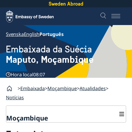
Sweden Abroad
Svenska
English
Português
Embaixada da Suécia
Maputo, Moçambique
Hora local
08:07
Embaixada
Moçambique
Atualidades
Notícias
Moçambique
Contacto