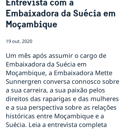
Entrevista com a
Sobre nós
Embaixadora da Suécia em
Pessoal da Embaixada
Atualidades
Moçambique
Notícias
Vaga para Oficial de Comunicação
Vistos e Permissões de Residência, Trabalho e
19 out. 2020
Estudante para a Suécia
Contratação de serviços de monitoria em Niassa
Um mês após assumir o cargo de
para a Embaixada da Suécia em Maputo
Embaixadora da Suécia em
Provedora de Justiça da Criança da Suécia visita
Moçambique
Moçambique, a Embaixadora Mette
Suécia e parceiros lançam subsídio para crianças em
Sunnergren conversa connosco sobre
Nampula
a sua carreira, a sua paixão pelos
direitos das raparigas e das mulheres
e a sua perspectiva sobre as relações
históricas entre Moçambique e a
Suécia. Leia a entrevista completa