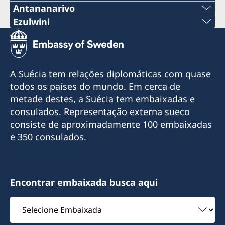
Antananarivo
Telemóvel & Whatsapp:
Ezulwini
Tel:
+261 32 69 449 06
+268 2416-1156
E-mail:
A Suécia tem relações diplomáticas com quase
E-mail
todos os países do mundo. Em cerca de
sweden.mgaconsulate@gmail.com
metade destes, a Suécia tem embaixadas e
swedishconsulate.eswatini@gmail.com
Villa Hacienda,
consulados. Representação externa sueco
RP RAHAJAMARIZAFY
Nyonyane Street, Corner Plaza, Ezulwini,
consiste de aproximadamente 100 embaixadas
Ambohijatovo- Ivandry
Eswatini
e 350 consulados.
Antananarivo 101- Madagascar
Horário de expediente: Segunda a sexta-feira,
Cônsul Honorário
das 09:00 às 12:00 horas.
Encontrar embaixada busca aqui
Bertil Åkesson
A Embaixada da Suécia em Maputo é
Selecione
credenciada lateralmente a Eswatini. Os
Embaixada
visitantes suecos de Eswatini podem entrar em