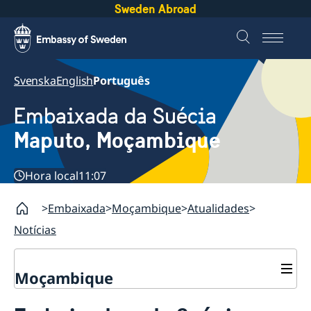
Sweden Abroad
Svenska
English
Português
Embaixada da Suécia
Maputo, Moçambique
Hora local
11:07
Embaixada
Moçambique
Atualidades
Notícias
Moçambique
Contacto