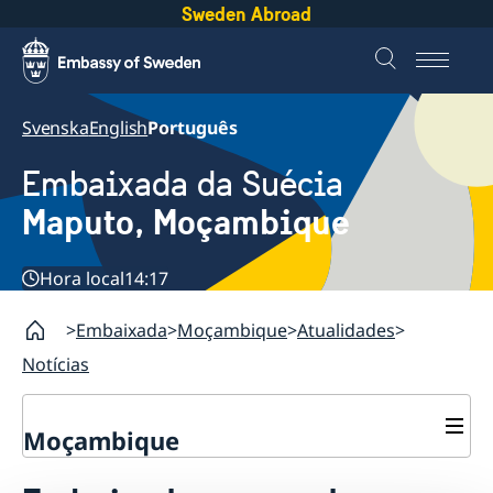
Sweden Abroad
Svenska
English
Português
Embaixada da Suécia
Maputo, Moçambique
Hora local
14:17
Embaixada
Moçambique
Atualidades
Notícias
Moçambique
Contacto