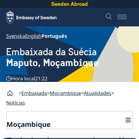
Sweden Abroad
Svenska
English
Português
Embaixada da Suécia
Maputo, Moçambique
Hora local
21:22
Embaixada
Moçambique
Atualidades
Notícias
Moçambique
Contacto