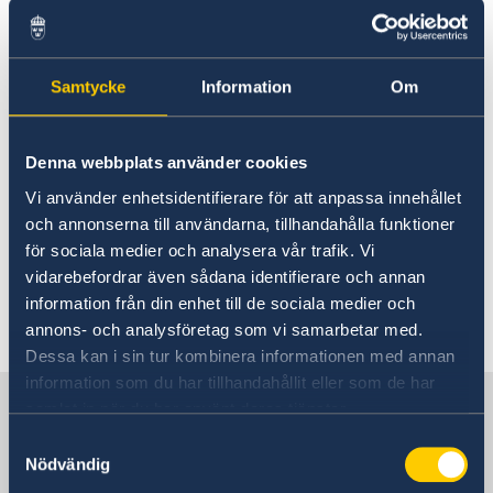
Embaixada encerrada no dia
Sobre nós
15 de Janeiro
Pessoal da Embaixada
Atualidades
Notícias
Samtycke
Information
Om
14 jan. 2020
Vaga para Oficial de Comunicação
Vistos e Permissões de Residência, Trabalho e
A Embaixada estara encerrada na
Denna webbplats använder cookies
Estudante para a Suécia
Contratação de serviços de monitoria em Niassa
Quaeta-feira, dia 15 de Janeiro.
Vi använder enhetsidentifierare för att anpassa innehållet
para a Embaixada da Suécia em Maputo
och annonserna till användarna, tillhandahålla funktioner
Retomaremos as nossas actividades
Provedora de Justiça da Criança da Suécia visita
för sociala medier och analysera vår trafik. Vi
no dia 16 de Janeiro.
Moçambique
vidarebefordrar även sådana identifierare och annan
Suécia e parceiros lançam subsídio para crianças em
information från din enhet till de sociala medier och
Nampula
annons- och analysföretag som vi samarbetar med.
Dessa kan i sin tur kombinera informationen med annan
information som du har tillhandahållit eller som de har
A Suécia em Moçambique
samlat in när du har använt deras tjänster.
Samtyckesval
Nödvändig
Embaixada da Suécia