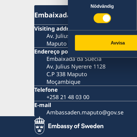
Nödvändig
Embaixada da Suécia
Visiting address
Av. Julius Nyerere 1128
Maputo
Avvisa
Endereço postal
Embaixada da Suécia
Av. Julius Nyerere 1128
C.P 338 Maputo
Moçambique
Telefone
+258 21 48 03 00
E-mail
Ambassaden.maputo@gov.se