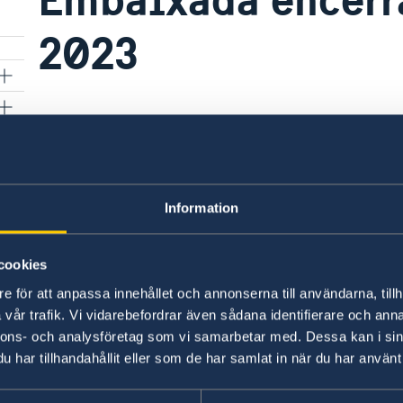
2023
06 abr. 2023
A embaixada está encerrada nos dias 7 
 e
Information
Retomaremos as nossas actividades no dia 11 de
uto
sita
Feliz Páscoa!
cookies
e för att anpassa innehållet och annonserna till användarna, tillh
vår trafik. Vi vidarebefordrar även sådana identifierare och anna
Última atualização 06 abr. 2023, 16.13
nnons- och analysföretag som vi samarbetar med. Dessa kan i sin
har tillhandahållit eller som de har samlat in när du har använt 