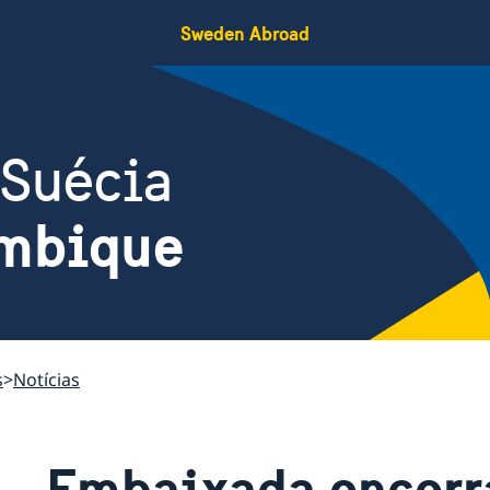
Sweden Abroad
 Suécia
mbique
s
Notícias
Embaixada encerra