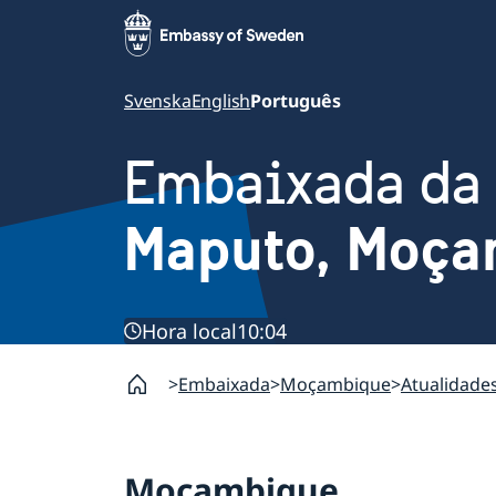
Svenska
English
Português
Embaixada da
Maputo, Moça
Hora local
10:04
Embaixada
Moçambique
Atualidade
Moçambique