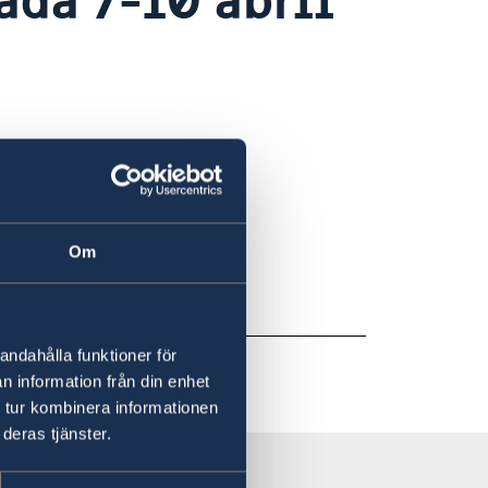
e 10 abril 2023.
Om
 abril.
andahålla funktioner för
n information från din enhet
 tur kombinera informationen
deras tjänster.