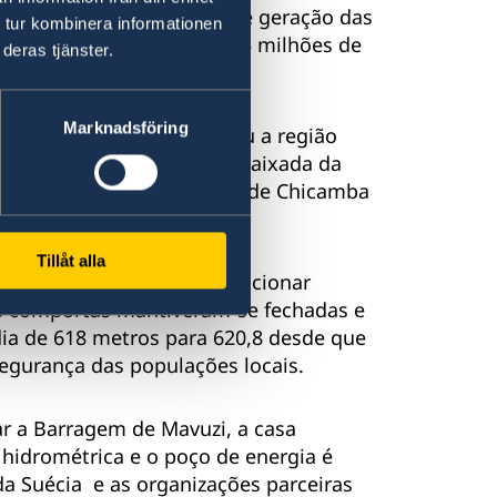
a e técnica à capacidade de geração das
 tur kombinera informationen
apoio ascende a mais de 35 milhões de
deras tjänster.
Marknadsföring
lo ciclone IDAI que atingiu a região
 equipa enviada pela Embaixada da
e as barragens de Mavuzi e de Chicamba
causados pelo ciclone.
Tillåt alla
de Chicamba não está a funcionar
as comportas mantiveram-se fechadas e
ia de 618 metros para 620,8 desde que
segurança das populações locais.
r a Barragem de Mavuzi, a casa
 hidrométrica e o poço de energia é
a Suécia
e as organizações parceiras