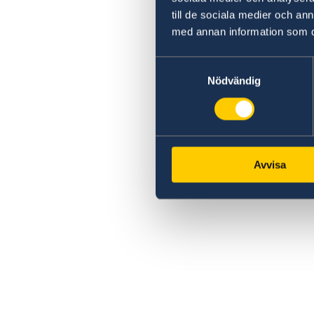
till de sociala medier och a
med annan information som du 
Samtyckesval
Nödvändig
Avvisa