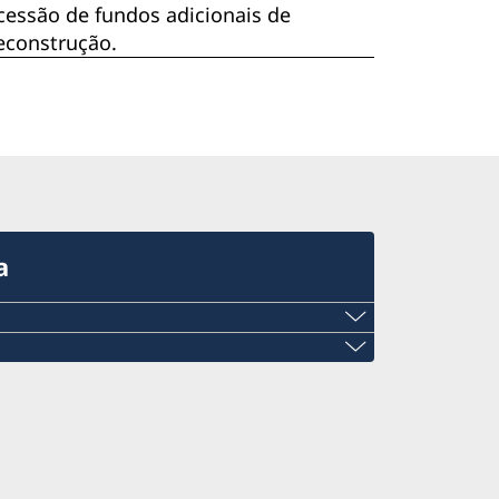
ncessão de fundos adicionais de
econstrução.
a
mail.com