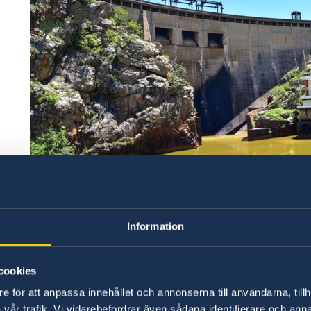
Information
cookies
A Embaixada da Suécia em Maputo, o KFW e o 
e för att anpassa innehållet och annonserna till användarna, tillh
à EDM para a reabilitação e modernização das C
vår trafik. Vi vidarebefordrar även sådana identifierare och anna