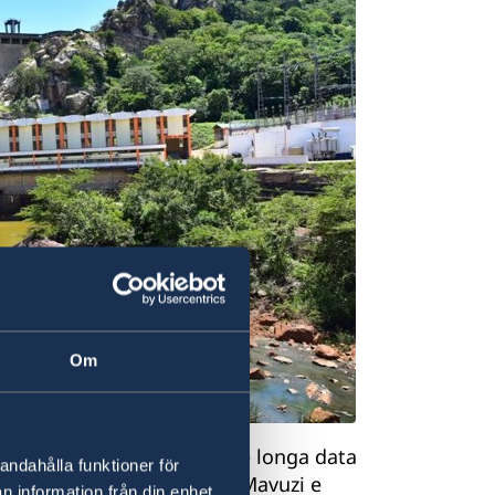
Om
AFD têm prestado apoio de longa data
andahålla funktioner för
entrais Hidroelétricas de Mavuzi e
n information från din enhet