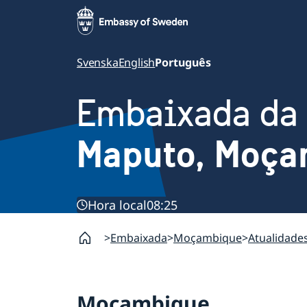
Svenska
English
Português
Embaixada da
Maputo, Moça
Hora local
08:25
Embaixada
Moçambique
Atualidade
Moçambique