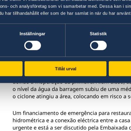
Chicamba, sob a forma de assistência financeir
nnons- och analysföretag som vi samarbetar med. Dessa kan i sin
centrais hidroeléctricas - o montante total
do 
har tillhandahållit eller som de har samlat in när du har använt 
dólares norte americanos.
Inställningar
Statistik
Ambas usinas hidroelétricas foram afectadas pe
centro de Moçambique em Março de 2019.
Uma
Suécia, pelo KFW e a AFD, visitou recentement
para fazer uma avaliação detalhada dos danos 
Tillåt urval
A barragem de Mavuzi foi a mais afectada e, a 
devido à inoperação da primeira. Além disso, 
o nível da água da barragem subiu de uma méd
o ciclone atingiu a área, colocando em risco a 
Um financiamento de emergência para restaura
hidrométrica e a conexão eléctrica entre a casa
urgente e
está a ser discutido
pela Embaixada d