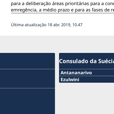
para a deliberação áreas prioritárias para a co
emregência, a médio prazo e para as fases de r
Última atualização 18 abr. 2019, 10.47
Consulado da Suéci
Antananarivo
Telemóvel & Whatsapp:
Ezulwini
Tel:
+261 32 69 449 06
+268 2416-1156
E-mail:
E-mail
sweden.mgaconsulate@g