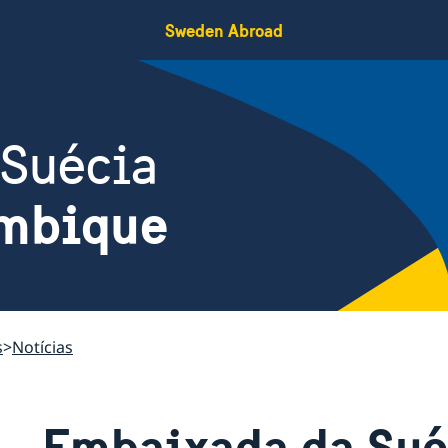
Sweden Abroad
 Suécia
mbique
s
Notícias
Embaixada da Suéc