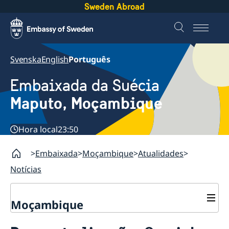
Sweden Abroad
Svenska
English
Português
Embaixada da Suécia
Maputo, Moçambique
Hora local
23:50
Embaixada
Moçambique
Atualidades
Notícias
Moçambique
Contacto