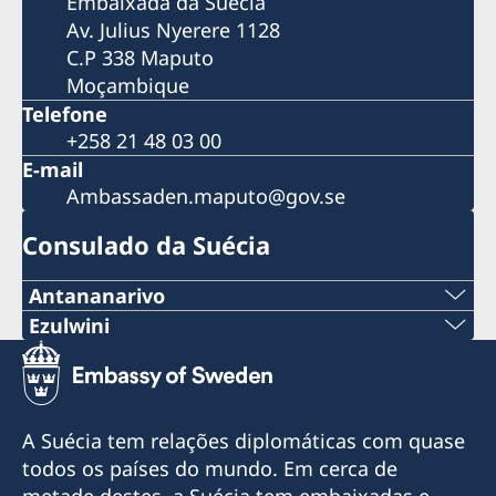
Embaixada da Suécia
Av. Julius Nyerere 1128
C.P 338 Maputo
Moçambique
Telefone
+258 21 48 03 00
E-mail
Ambassaden.maputo@gov.se
Consulado da Suécia
Antananarivo
Telemóvel & Whatsapp:
Ezulwini
Tel:
+261 32 69 449 06
+268 2416-1156
E-mail:
A Suécia tem relações diplomáticas com quase
E-mail
todos os países do mundo. Em cerca de
sweden.mgaconsulate@gmail.com
metade destes, a Suécia tem embaixadas e