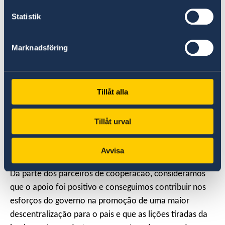
aumento da baste tributáriados municipios,
Statistik
infraestrutura, etc, tudo visando alcançar o objectivo
do programa que era de contribuir para a redução da
pobreza e a melhoria do bem estar dos munícipes das
Marknadsföring
zonas centro e norte de Moçambique.
Para os participantes, o programa conseguiu contribuir
Tillåt alla
na criação de capacidades dos municipios bem como
melhoria dos processos ou sistemas de gestão
Tillåt urval
municipais para que sejam capazes de responder aos
desafios que se impoem.
Avvisa
Da parte dos parceiros de cooperacao, consideramos
que o apoio foi positivo e conseguimos contribuir nos
esforços do governo na promoção de uma maior
descentralização para o pais e que as lições tiradas da