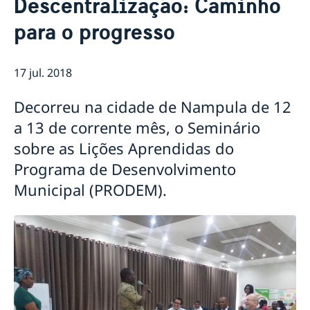
Descentralização: Caminho
Sobre nós
para o progresso
Pessoal da Embaixada
Atualidades
Notícias
17 jul. 2018
Vaga para Oficial de Comunicação
Vistos e Permissões de Residência, Trabalho e
Decorreu na cidade de Nampula de 12
Estudante para a Suécia
Contratação de serviços de monitoria em Niassa
a 13 de corrente mês, o Seminário
para a Embaixada da Suécia em Maputo
sobre as Lições Aprendidas do
Provedora de Justiça da Criança da Suécia visita
Programa de Desenvolvimento
Moçambique
Suécia e parceiros lançam subsídio para crianças em
Municipal (PRODEM).
Nampula