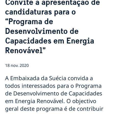
Convite a apresentação de
Sobre nós
candidaturas para o
Pessoal da Embaixada
Atualidades
“Programa de
Notícias
Vaga para Oficial de Comunicação
Desenvolvimento de
Vistos e Permissões de Residência, Trabalho e
Capacidades em Energia
Estudante para a Suécia
Contratação de serviços de monitoria em Niassa
Renovável”
para a Embaixada da Suécia em Maputo
Provedora de Justiça da Criança da Suécia visita
Moçambique
18 nov. 2020
Suécia e parceiros lançam subsídio para crianças em
Nampula
A Embaixada da Suécia convida a
todos interessados para o Programa
de Desenvolvimento de Capacidades
em Energia Renovável. O objectivo
geral deste programa é de contribuir