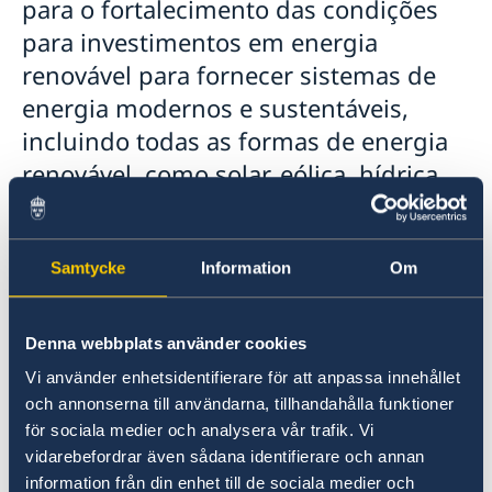
para o fortalecimento das condições
para investimentos em energia
renovável para fornecer sistemas de
energia modernos e sustentáveis,
incluindo todas as formas de energia
renovável, como solar, eólica, hídrica,
bio (incluindo transformação de
resíduos em energia) e energia
geotérmica. Por sua vez, espera-se que
Samtycke
Information
Om
isso leve à redução da pobreza através
de maior acesso a energia renovável
Denna webbplats använder cookies
confiável e acessível e acesso à
Vi använder enhetsidentifierare för att anpassa innehållet
eletricidade para mulheres e homens
och annonserna till användarna, tillhandahålla funktioner
que vivem na pobreza.
för sociala medier och analysera vår trafik. Vi
vidarebefordrar även sådana identifierare och annan
information från din enhet till de sociala medier och