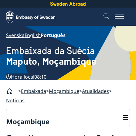
Sweden Abroad
Svenska
English
Português
Embaixada da Suécia
Maputo, Moçambique
Hora local
08:10
Embaixada
Moçambique
Atualidades
Notícias
Moçambique
Contacto