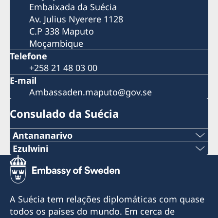
Embaixada da Suécia
Av. Julius Nyerere 1128
C.P 338 Maputo
Moçambique
Telefone
+258 21 48 03 00
E-mail
Ambassaden.maputo@gov.se
Consulado da Suécia
Antananarivo
Telemóvel & Whatsapp:
Ezulwini
Tel:
+261 32 69 449 06
+268 2416-1156
E-mail:
A Suécia tem relações diplomáticas com quase
E-mail
todos os países do mundo. Em cerca de
sweden.mgaconsulate@gmail.com