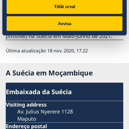
Tillåt urval
A data limite para a apresentação de
candidaturas é 14 de dezembro de 2020 e a
Avvisa
primeira fase do programa será organizada (se
possível) na Suécia em Maio-Junho de 2021.
Última atualização 18 nov. 2020, 17.22
A Suécia em Moçambique
Embaixada da Suécia
Visiting address
Av. Julius Nyerere 1128
Maputo
Endereço postal