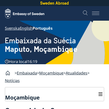
Sweden Abroad
Svenska
English
Português
Embaixada da Suécia
Maputo, Moçambique
Hora local
16:19
Embaixada
Moçambique
Atualidades
Notícias
Moçambique
Contacto