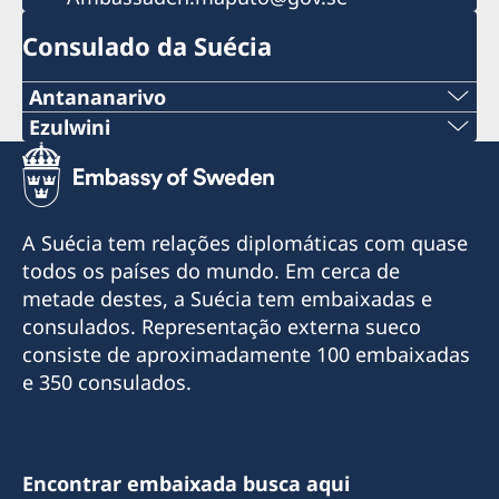
Consulado da Suécia
Antananarivo
Telemóvel & Whatsapp:
Ezulwini
Tel:
+261 32 69 449 06
+268 2416-1156
E-mail:
A Suécia tem relações diplomáticas com quase
E-mail
todos os países do mundo. Em cerca de
sweden.mgaconsulate@gmail.com
metade destes, a Suécia tem embaixadas e
swedishconsulate.eswatini@gmail.com
Villa Hacienda,
consulados. Representação externa sueco
RP RAHAJAMARIZAFY
Nyonyane Street, Corner Plaza, Ezulwini,
consiste de aproximadamente 100 embaixadas
Ambohijatovo- Ivandry
Eswatini
e 350 consulados.
Antananarivo 101- Madagascar
Horário de expediente: Segunda a sexta-feira,
Cônsul Honorário
das 09:00 às 12:00 horas.
Encontrar embaixada busca aqui