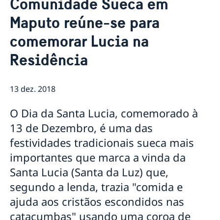
Comunidade Sueca em
Sobre nós
Maputo reúne-se para
Pessoal da Embaixada
Atualidades
comemorar Lucia na
Notícias
Vaga para Oficial de Comunicação
Residência
Vistos e Permissões de Residência, Trabalho e
Estudante para a Suécia
Contratação de serviços de monitoria em Niassa
13 dez. 2018
para a Embaixada da Suécia em Maputo
Provedora de Justiça da Criança da Suécia visita
O Dia da Santa Lucia, comemorado à
Moçambique
13 de Dezembro, é uma das
Suécia e parceiros lançam subsídio para crianças em
Nampula
festividades tradicionais sueca mais
importantes que marca a vinda da
Santa Lucia (Santa da Luz) que,
segundo a lenda, trazia "comida e
ajuda aos cristãos escondidos nas
catacumbas" usando uma coroa de