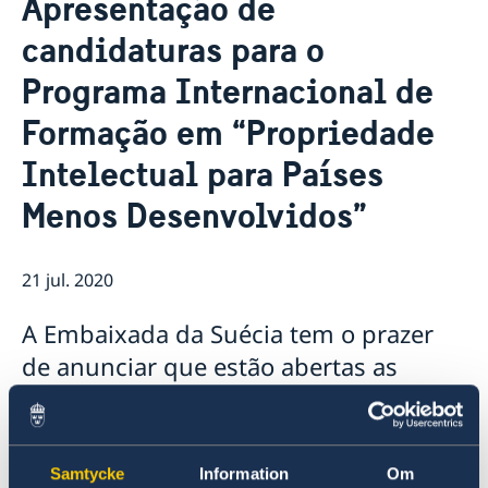
Apresentação de
Sobre nós
candidaturas para o
Pessoal da Embaixada
Atualidades
Programa Internacional de
Notícias
Vaga para Oficial de Comunicação
Formação em “Propriedade
Vistos e Permissões de Residência, Trabalho e
Intelectual para Países
Estudante para a Suécia
Contratação de serviços de monitoria em Niassa
Menos Desenvolvidos”
para a Embaixada da Suécia em Maputo
Provedora de Justiça da Criança da Suécia visita
Moçambique
21 jul. 2020
Suécia e parceiros lançam subsídio para crianças em
Nampula
A Embaixada da Suécia tem o prazer
de anunciar que estão abertas as
candidaturas para o Programa
Internacional de Formação em
“Propriedade Intelectual para Países
Samtycke
Information
Om