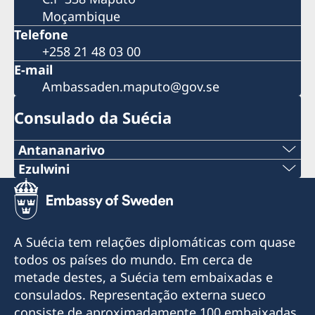
Moçambique
Telefone
+258 21 48 03 00
E-mail
Ambassaden.maputo@gov.se
Consulado da Suécia
Antananarivo
Telemóvel & Whatsapp:
Ezulwini
Tel:
+261 32 69 449 06
+268 2416-1156
E-mail:
A Suécia tem relações diplomáticas com quase
E-mail
todos os países do mundo. Em cerca de
sweden.mgaconsulate@gmail.com
metade destes, a Suécia tem embaixadas e
swedishconsulate.eswatini@gmail.com
Villa Hacienda,
consulados. Representação externa sueco
RP RAHAJAMARIZAFY
Nyonyane Street, Corner Plaza, Ezulwini,
consiste de aproximadamente 100 embaixadas