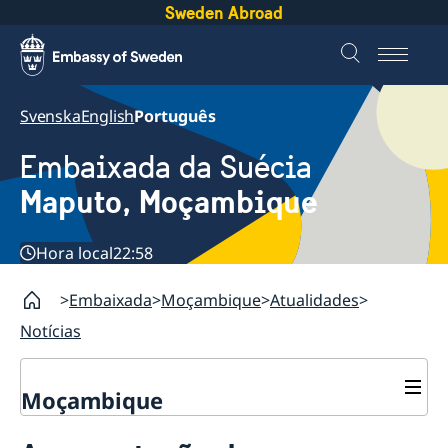
Sweden Abroad
Svenska
English
Português
Embaixada da Suécia
Maputo, Moçambique
Hora local
22:58
Embaixada
Moçambique
Atualidades
Notícias
Moçambique
Contacto