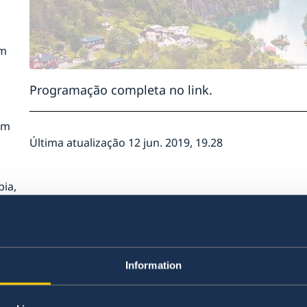
em
o
Programação completa no
link
.
n na
em
n no
Última atualização 12 jun. 2019, 19.28
ia,
,
Information
ia
io
à