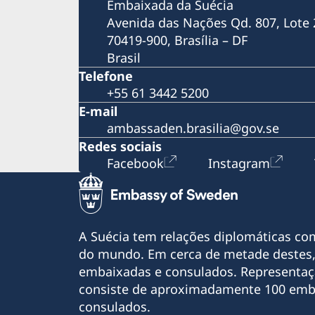
Embaixada da Suécia
acordo para evitar a dupla tributação entre 
Avenida das Nações Qd. 807, Lote 
países
70419-900, Brasília – DF
A Suécia tem um novo Governo
2017-2018: Dois anos de Suécia no Conselho
Brasil
Segurança da ONU
Telefone
Luciadag 2018: Dia de Sankta Lucia na
+55 61 3442 5200
Embaixada da Suécia em Brasília
E-mail
Embaixador da Suécia no Brasil é condecor
ambassaden.brasilia@gov.se
com a Ordem Nacional Barão de Mauá
Redes sociais
Empresas suecas projetam investimentos e
Facebook
Instagram
geração de empregos no Brasil
Diálogos Nórdicos: Gênero e Inclusão nas
Empresas
#Bergman100 no Rio de Janeiro
Pais Presentes: Embaixada da Suécia no Bras
A Suécia tem relações diplomáticas co
ONU Mulheres inauguram exposição
do mundo. Em cerca de metade destes,
fotográfica no metrô de Brasília
embaixadas e consulados. Representaç
Bergman100: Mostra Centenário Ingmar
consiste de aproximadamente 100 emb
Bergman chega a São Paulo
Bergman100: Embaixada da Suécia no Brasil
consulados.