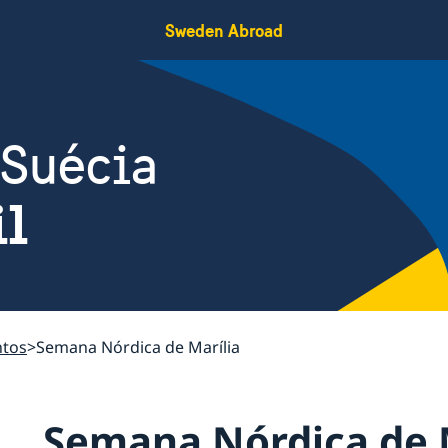
Sweden Abroad
 Suécia
il
ntos
Semana Nórdica de Marília
Semana Nórdica de 