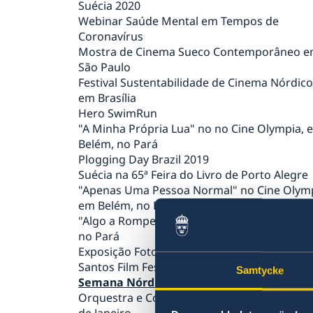
Suécia 2020
Brasil discute negócios sustentáveis
Webinar Saúde Mental em Tempos de
Comandante da Força Aérea da Suécia é
Coronavírus
condecorado com a Ordem do Mérito
Mostra de Cinema Sueco Contemporâneo 
Aeronáutico
São Paulo
Suécia aumenta sua contribuição para a açã
Festival Sustentabilidade de Cinema Nórdico
climática nos países em desenvolvimento
em Brasília
Discurso do Primeiro Ministro Stefan Löfve
Hero SwimRun
Reunião de Alto Nível em Pequim+25
"A Minha Própria Lua" no no Cine Olympia, 
Discurso do Primeiro Ministro Stefan Löfve
Belém, no Pará
Debate Geral da 75ª Sessão da Assembleia
Plogging Day Brazil 2019
Geral da Organização das Nações Unidas
Suécia na 65ª Feira do Livro de Porto Alegre
Amigos em Defesa da Democracia
"Apenas Uma Pessoa Normal" no Cine Olymp
O trabalho da Suécia por uma recuperação
em Belém, no Pará
verde da crise provocada pela pandemia de
"Algo a Romper" no Cine Olympia, em Belém
COVID-19
no Pará
Embaixada da Suécia lança edição da
Exposição Fotográfica Pais Presentes
quarentena do concurso Pais Presentes
Santos Film Festival
Samtycke
Estratégia da Suécia em resposta à pandem
Semana Nórdica de Marília
de COVID-19
Orquestra e Coro Acadêmico de Malmö no R
COVID-19: Discurso de Sua Majestade o Rei 
de Janeiro