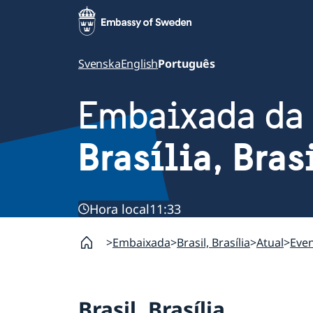
Svenska
English
Português
Embaixada da
Brasília, Bras
Hora local
11:33
Embaixada
Brasil, Brasília
Atual
Eve
Brasil, Brasília