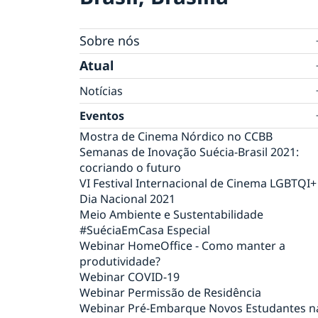
Sobre nós
Equipe da embaixada
Atual
Tratamento de dados pessoais na embaixad
Notícias
da Suécia em Brasília
Verificação digital de passaportes
Eventos
Ministro para Defesa Civil da Suécia visita o
Mostra de Cinema Nórdico no CCBB
Brasil em agenda oficial
Semanas de Inovação Suécia-Brasil 2021:
Eventos para estudantes em 2026
cocriando o futuro
Suécia vai suspender proibição de entrada 
VI Festival Internacional de Cinema LGBTQI+
todos os países
Dia Nacional 2021
Novidades sobre o número de coordenação
Meio Ambiente e Sustentabilidade
Sobre vagas na Embaixada da Suécia em
#SuéciaEmCasa Especial
Brasilia
Webinar HomeOffice - Como manter a
NOTA OFICIAL
produtividade?
Rio de Janeiro tem novo Consul-Geral
Webinar COVID-19
Honorário da Suécia
Webinar Permissão de Residência
Em caso de viagem para a Suécia
Webinar Pré-Embarque Novos Estudantes n
Evento online Semanas de Inovação Suécia-