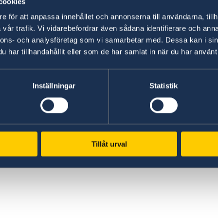
cookies
e för att anpassa innehållet och annonserna till användarna, tillh
vår trafik. Vi vidarebefordrar även sådana identifierare och anna
nnons- och analysföretag som vi samarbetar med. Dessa kan i sin
efan
har tillhandahållit eller som de har samlat in när du har använt 
Inställningar
Statistik
Tillåt urval
ª
,
ue