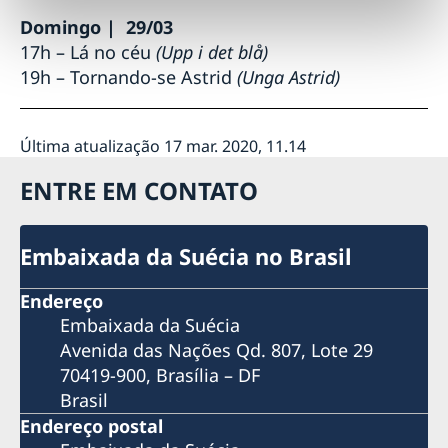
Pais Presentes: Embaixada da Suécia no Brasil e ONU
Domingo | 29/03
Mulheres inauguram exposição fotográfica no metrô
17
h
–
Lá no céu
(
Upp i det blå
)
de Brasília
Bergman100: Mostra Centenário Ingmar Bergman
19
h –
Tornando-se Astrid
(
Unga Astrid
)
chega a São Paulo
Bergman100: Embaixada da Suécia no Brasil dá início
às comemorações dos 100 anos de Ingmar Bergman
Última atualização 17 mar. 2020, 11.14
Anunciando os Diálogos Nórdicos no Dia
Internacional da Mulher
ENTRE EM CONTATO
Oficina WikiGap
Embaixada da Suécia no Brasil
Endereço
Embaixada da Suécia
Avenida das Nações Qd. 807, Lote 29
70419-900, Brasília – DF
Brasil
Endereço postal