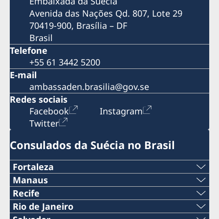
Embaixada da Suécia
Avenida das Nações Qd. 807, Lote 29
70419-900, Brasília – DF
Brasil
Telefone
+55 61 3442 5200
E-mail
ambassaden.brasilia@gov.se
Redes sociais
Facebook
Instagram
Twitter
Consulados da Suécia no Brasil
Fortaleza
Tel:
Manaus
Telefone:
Recife
+55 85 98551 1215
Telefone:
Rio de Janeiro
+55 (92) 3643 2005