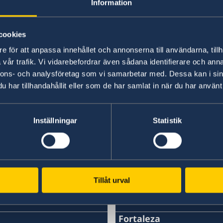
Information
cookies
em
e för att anpassa innehållet och annonserna till användarna, tillh
o
vår trafik. Vi vidarebefordrar även sådana identifierare och anna
n na
nnons- och analysföretag som vi samarbetar med. Dessa kan i sin
har tillhandahållit eller som de har samlat in när du har använt 
em
n no
Clique aqui
para mais informações.
Inställningar
Statistik
ia,
Última atualização 18 jul. 2018, 14.10
,
Tillåt urval
Consulados da Suéci
ia
io
à
Fortaleza