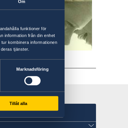
Om
andahålla funktioner för
n information från din enhet
 tur kombinera informationen
deras tjänster.
Marknadsföring
Tillåt alla
a no Brasil