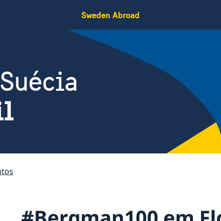
Sweden Abroad
 Suécia
il
ntos
#Bergman100 em Flo