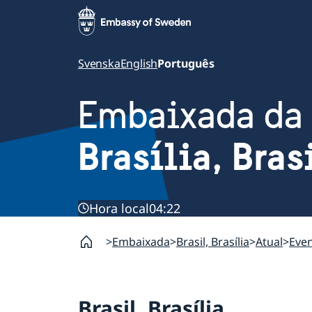
Svenska
English
Português
Embaixada da
Brasília, Bras
Hora local
04:22
Embaixada
Brasil, Brasília
Atual
Eve
Brasil, Brasília