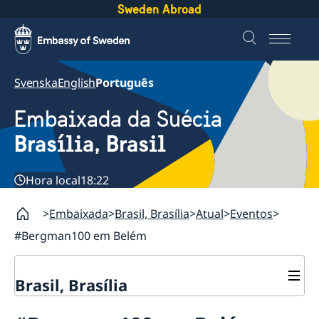
Sweden Abroad
Svenska
English
Português
Embaixada da Suécia
Brasília, Brasil
Hora local
18:22
Embaixada
Brasil, Brasília
Atual
Eventos
#Bergman100 em Belém
Brasil, Brasília
Sobre nós