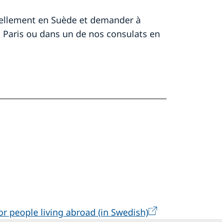
ellement en Suède et demander à
à Paris ou dans un de nos consulats en
for people living abroad (in Swedish)