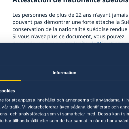
Les personnes de plus de 22 ans n'ayant jamais
pouvant pas démontrer une forte attache la Suè
conservation de la nationalité suédoise rendue 
Si vous n'avez plus ce document, vous pouvez
demander une copie sur le site de Migrationsve
Acte de naissance
Information
Les personnes nées à l'étranger diposant d'u
coordination) doivent présenter un acte de nais
renouvellement nécessaire tous les 5 ans
. Pour
cookies
le
site de Skatteverket
.
e för att anpassa innehållet och annonserna till användarna, tillh
vår trafik. Vi vidarebefordrar även sådana identifierare och anna
Autres
nnons- och analysföretag som vi samarbetar med. Dessa kan i sin
har tillhandahållit eller som de har samlat in när du har använt 