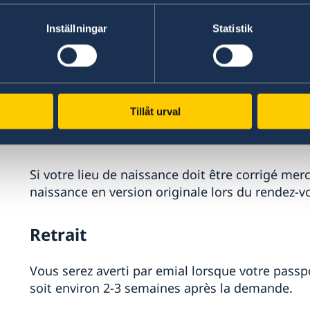
Dans certains cas l'ambassade devra vous dem
supplémentaires en fonction de votre situation
Inställningar
Statistik
Changement de nom ou de lieu de
Si vous souhaitez effectuer un changement de 
Tillåt urval
merci d'effectuer préalablement une
demande de changement de nom auprès de Ska
Si votre lieu de naissance doit être corrigé mer
naissance en version originale lors du rendez-v
Retrait
Vous serez averti par emial lorsque votre passpo
soit environ 2-3 semaines après la demande.