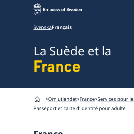
Svenska
Français
La Suède et la
France
Om utlandet
France
Services pour le
Passeport et carte d'identité pour adulte
France