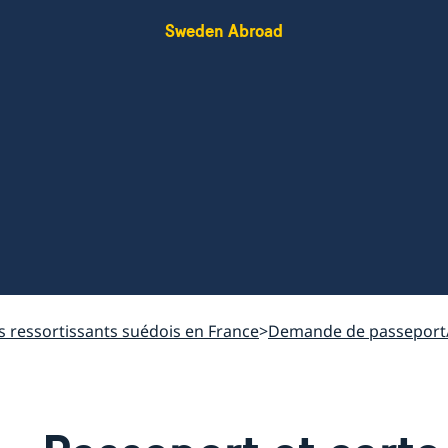
Sweden Abroad
s ressortissants suédois en France
Demande de passeport/C