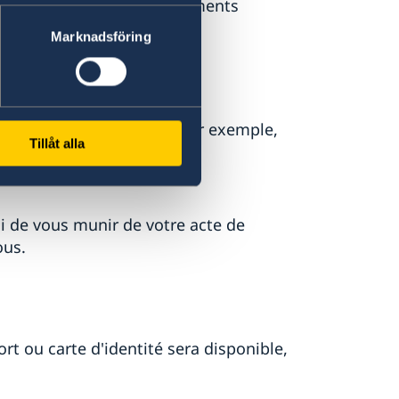
ander de fournir des documents
 personnelle.
Marknadsföring
 naissance
nom suite à un mariage par exemple,
Tillåt alla
tteverket
.
ci de vous munir de votre acte de
ous.
rt ou carte d'identité sera disponible,