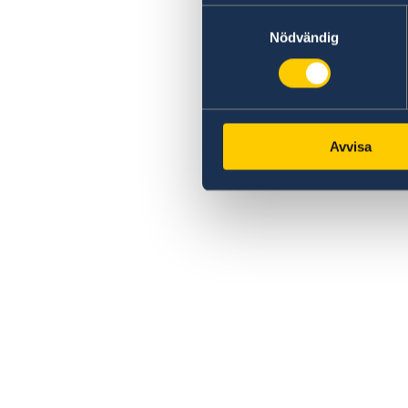
Samtyckesval
Nödvändig
Avvisa