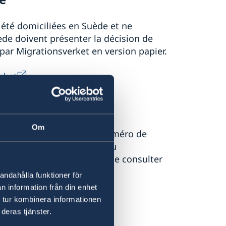
 été domiciliées en Suède et ne
de doivent présenter la décision de
par Migrationsverket en version papier.
rket
.
Om
n "samordningsnummer" (numéro de
sance en original du fait du
 plus d'information merci de consulter
andahålla funktioner för
n information från din enhet
 tur kombinera informationen
deras tjänster.