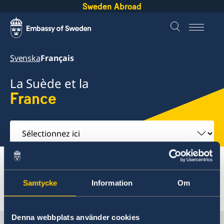
Sweden Abroad
Svenska
Français
La Suède et la
France
Sélectionnez
ici
Om utlandet
France
Samtycke
Information
Om
France
Services pour les ressortissants suédois
Denna webbplats använder cookies