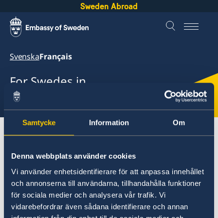
Sweden Abroad
Svenska
Français
For Swedes in
Burkina Faso
Samtycke
Information
Om
Om utlandet
Burkina Faso
Hjälp till svenskar i Burkina Faso
Denna webbplats använder cookies
Demander/renouveller un passeport suédois
Vi använder enhetsidentifierare för att anpassa innehållet
och annonserna till användarna, tillhandahålla funktioner
Demander/renouveller un
för sociala medier och analysera vår trafik. Vi
passeport suédois
vidarebefordrar även sådana identifierare och annan