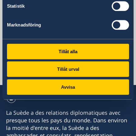
Tunis
Statistik
Postal address
Sveriges Ambassad Tunis
Marknadsföring
Dar Nordique
Rue du Lac Neuchâtel
1053 Les Berges du Lac
Tunis, Tunisie
Tillåt alla
Phone
+216 71 121 300
Tillåt urval
Email
ambassaden.tunis@gov.se
Avvisa
La Suède a des relations diplomatiques avec
presque tous les pays du monde. Dans environ
la moitié d'entre eux, la Suède a des
ambassades et consulats. représentation