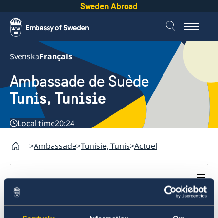
Sweden Abroad
Svenska
Français
Ambassade de Suède
Tunis, Tunisie
Local time
20:24
Ambassade
Tunisie, Tunis
Actuel
Tunisie, Tunis
Contact
Horaires de téléphone
A propos de nous