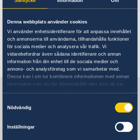
Samtycke
Information
Om
Les relations de la Suède avec la Tunisie
Actuel
24 févr. 2025
Horaires d'ouverture
Denna webbplats använder cookies
Aujourd'hui, les horaires d'ouverture
Vi använder enhetsidentifierare för att anpassa innehållet
de l'ambassade par téléphone se
och annonserna till användarna, tillhandahålla funktioner
termineront à 15h.
för sociala medier och analysera vår trafik. Vi
vidarebefordrar även sådana identifierare och annan
information från din enhet till de sociala medier och
annons- och analysföretag som vi samarbetar med.
Dessa kan i sin tur kombinera informationen med annan
information som du har tillhandahållit eller som de har
La Suède en Tunisie, Tunis
samlat in när du har använt deras tjänster.
Samtyckesval
L'ambassade de Suède
Nödvändig
Visiting address
Inställningar
Dar Nordique
Rue du Lac Neuchâtel