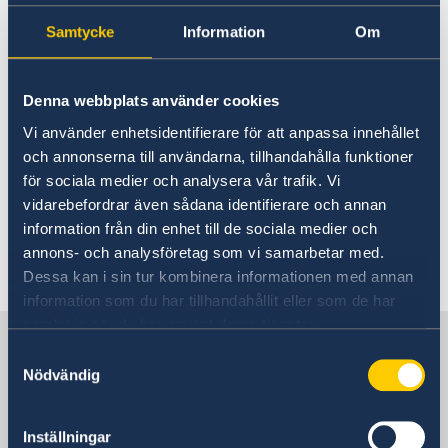
Les relations de la Suède avec la Tunisie
Actuel
Samtycke
Information
Om
Horaires d'ouverture
Validité du passeport suédois
Denna webbplats använder cookies
Nous attirons l'attention sur le fait qu'à partir
Vi använder enhetsidentifierare för att anpassa innehållet
du 1er janvier 2025, pour entrer en Tunisie,
och annonserna till användarna, tillhandahålla funktioner
votre passeport suédois doit être valide
för sociala medier och analysera vår trafik. Vi
pendant au moins trois mois à compter de la
vidarebefordrar även sådana identifierare och annan
date de votre entrée en Tunisie.
information från din enhet till de sociala medier och
annons- och analysföretag som vi samarbetar med.
Dessa kan i sin tur kombinera informationen med annan
Dernière mise à jour 27 déc. 2024
information som du har tillhandahållit eller som de har
samlat in när du har använt deras tjänster.
La Suède en Tunisie, Tunis
Samtyckesval
Nödvändig
L'ambassade de Suède
Inställningar