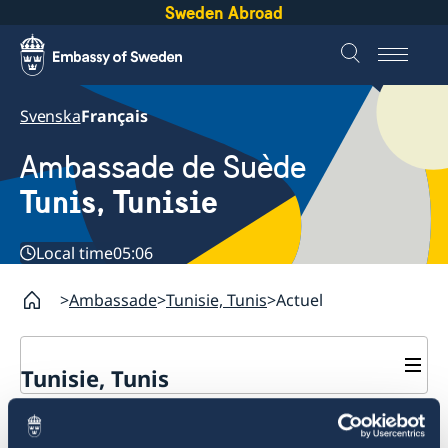
Sweden Abroad
Svenska
Français
Ambassade de Suède
Tunis, Tunisie
Local time
05:06
Ambassade
Tunisie, Tunis
Actuel
Tunisie, Tunis
Contact
Actuel
A propos de nous