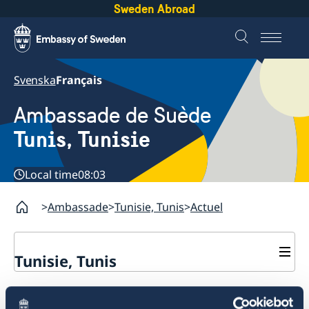
Sweden Abroad
Svenska
Français
Ambassade de Suède
Tunis, Tunisie
Local time
08:03
Ambassade
Tunisie, Tunis
Actuel
Tunisie, Tunis
Contact
Fermeture temporaire le 29
A propos de nous