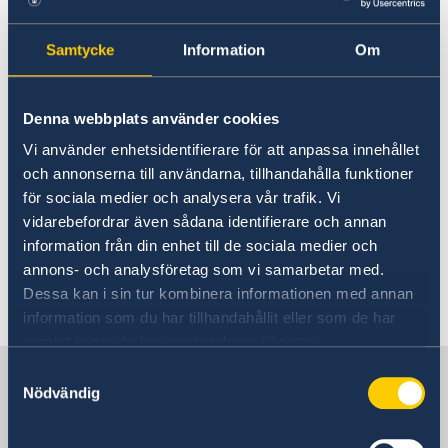
juin
Les relations de la Suède avec la Tunisie
Actuel
Samtycke
Information
Om
Horaires d'ouverture
25 juin 2026
Denna webbplats använder cookies
Lundi le 29 juin l’ambassade sera
Vi använder enhetsidentifierare för att anpassa innehållet
exceptionnellement fermée pendant
och annonserna till användarna, tillhandahålla funktioner
l'après-midi et n’assurera pas d’accueil
för sociala medier och analysera vår trafik. Vi
téléphonique. Merci de votre
vidarebefordrar även sådana identifierare och annan
compréhension.
information från din enhet till de sociala medier och
annons- och analysföretag som vi samarbetar med.
Dessa kan i sin tur kombinera informationen med annan
information som du har tillhandahållit eller som de har
samlat in när du har använt deras tjänster.
La Suède en Tunisie, Tunis
Samtyckesval
Nödvändig
L'ambassade de Suède