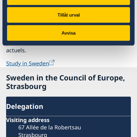
Découvrez les universités suédoises!
Tillåt urval
Studyinsweden.se est une ressource officielle
Avvisa
complète sur l'éducation supérieure en Suède
pour les étudiants internationaux, futurs ou
actuels.
Study in Sweden
Sweden in the Council of Europe,
Strasbourg
Delegation
Visiting address
67 Allée de la Robertsau
Strasbourg