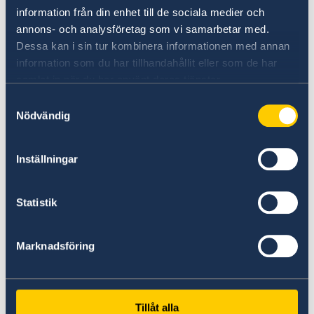
information från din enhet till de sociala medier och
annons- och analysföretag som vi samarbetar med.
Dessa kan i sin tur kombinera informationen med annan
information som du har tillhandahållit eller som de har
samlat in när du har använt deras tjänster.
Samtyckesval
Un monde à explorer
Nödvändig
Le site officiel du tourisme et du voyage en
Inställningar
Suède.
En savoir plus
Statistik
Marknadsföring
Tillåt alla