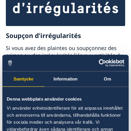
Soupçon d’irrégularités
Si vous avez des plaintes ou soupçonnez des
crimes ou des irrégularités liés aux activités du
ministère des Affaires étrangères, vous pouvez
le signaler au ministère.
Samtycke
Information
Om
Signalez une plainte contre le ministère
des Affaires étrangères (en anglais)
Denna webbplats använder cookies
Signalez un soupçon de crime ou d’autres
Vi använder enhetsidentifierare för att anpassa innehållet
irrégularités (en anglais).
och annonserna till användarna, tillhandahålla funktioner
för sociala medier och analysera vår trafik. Vi
vidarebefordrar även sådana identifierare och annan