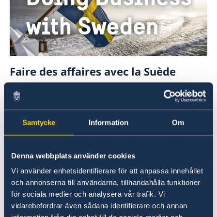
Faire des affaires avec la Suède
Vous trouverez ici tout ce que devez savoir pour
faire des affaires avec la Suède.
Samtycke
Information
Om
En savoir plus
Denna webbplats använder cookies
Vi använder enhetsidentifierare för att anpassa innehållet
och annonserna till användarna, tillhandahålla funktioner
för sociala medier och analysera vår trafik. Vi
vidarebefordrar även sådana identifierare och annan