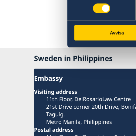
le min
étrang
Signa
crime 
Avvisa
irrégu
Sweden in Philippines
Embassy
Visiting address
11th Floor, DelRosarioLaw Centre
21st Drive corner 20th Drive, Bonif
Taguig,
Metro Manila, Philippines
Postal address