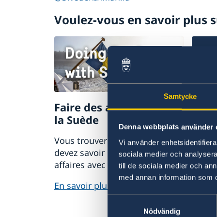
Voulez-vous en savoir plus s
Samtycke
Faire des affaires avec
Soup
la Suède
Si vou
Denna webbplats använder 
soupç
Vous trouverez ici tout ce que
Vi använder enhetsidentifierar
irrégu
devez savoir pour faire des
sociala medier och analysera 
du min
affaires avec la Suède.
till de sociala medier och a
étran
med annan information som du 
En savoir plus
signal
Samtyckesval
Signal
Nödvändig