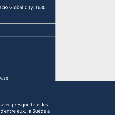
Consulofswedencebu@gm
acio Global City, 1630
Address:
Vasacrafts Company, Inc.
Lot 6-A, Blk #7. Masskara
SEPZ, MEPZII. Basak, Lap
Cebu, Philippines
Monday-Friday 09.30-12.
Honorary Consul
Alexander Hey
v.se
 avec presque tous les
d'entre eux, la Suède a