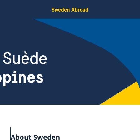
Sweden Abroad
 Suède
ppines
About Sweden