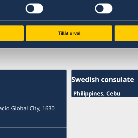
istère des Affaires
ères (en anglais)
lez un soupçon de
ou d’autres
Tillåt urval
larités (en anglais).
Swedish consulate
Philippines, Cebu
Phone
acio Global City, 1630
+63 (0) 917 311 8976
Email