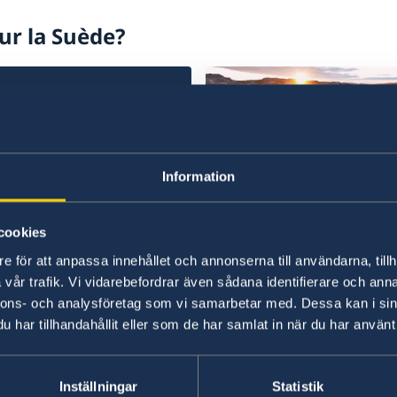
ur la Suède?
Information
çon d’irrégularités
Un monde à explor
s avez des plaintes ou
Le site officiel du tourism
cookies
onnez des crimes ou des
du voyage en Suède.
e för att anpassa innehållet och annonserna till användarna, tillh
larités liés aux activités
vår trafik. Vi vidarebefordrar även sådana identifierare och anna
En savoir plus
istère des Affaires
nnons- och analysföretag som vi samarbetar med. Dessa kan i sin
gères, vous pouvez le
har tillhandahållit eller som de har samlat in när du har använt 
er au ministère.
ez une plainte contre
Inställningar
Statistik