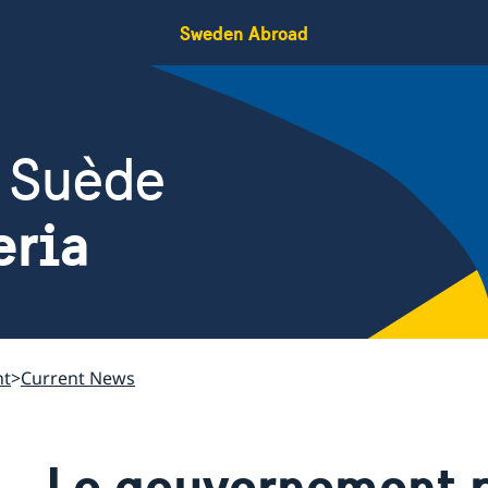
Sweden Abroad
 Suède
eria
nt
Current News
Le gouvernement p