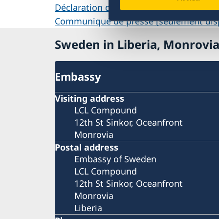
Déclaration de politique étrangère
Communiqué de presse [seulement disp
Sweden in Liberia, Monrovi
Embassy
Visiting address
LCL Compound
12th St Sinkor, Oceanfront
Monrovia
Postal address
Embassy of Sweden
LCL Compound
12th St Sinkor, Oceanfront
Monrovia
Liberia