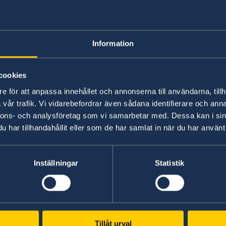
Information
cookies
e för att anpassa innehållet och annonserna till användarna, tillh
vår trafik. Vi vidarebefordrar även sådana identifierare och anna
nnons- och analysföretag som vi samarbetar med. Dessa kan i sin
har tillhandahållit eller som de har samlat in när du har använt 
Photo: Anders Löwdin/Riksdagen
Inställningar
Statistik
tion de politique étrangère de l'année 20
Tillåt urval