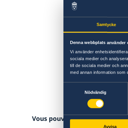
Samtycke
Denna webbplats använder 
Vi använder enhetsidentifierar
sociala medier och analysera 
till de sociala medier och a
med annan information som du 
Samtyckesval
Nödvändig
Vous pouvez lire ici la déclara
Avvisa