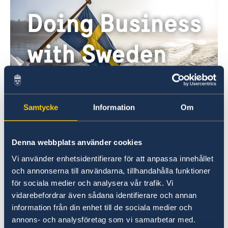
Faire des affaires avec la Suède
Samtycke
Information
Om
Vous trouverez ici tout ce que devez savoir pour
faire des affaires avec la Suède.
Denna webbplats använder cookies
En savoir plus
Vi använder enhetsidentifierare för att anpassa innehållet
och annonserna till användarna, tillhandahålla funktioner
för sociala medier och analysera vår trafik. Vi
vidarebefordrar även sådana identifierare och annan
information från din enhet till de sociala medier och
annons- och analysföretag som vi samarbetar med.