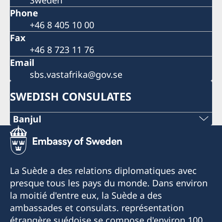
Sweden
Phone
+46 8 405 10 00
Fax
+46 8 723 11 76
Email
sbs.vastafrika@gov.se
SWEDISH CONSULATES
Banjul
Opening hours: Monday - Thursday 10.00 -
14.00
La Suède a des relations diplomatiques avec
presque tous les pays du monde. Dans environ
Visits to the consulate are made by
la moitié d'entre eux, la Suède a des
appointment only on telephone +220 788 35 19
ambassades et consulats. représentation
during opening hours or via e-mail
étrangère suédoise se compose d'environ 100