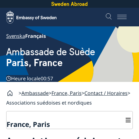
Sweden Abroad
Svenska
Français
Ambassade de Suède
Paris, France
Heure locale
00:57
Ambassade
France, Paris
Contact / Horaires
Associations suédoises et nordiques
France, Paris
Prolongation de certaines CNI à 15 ans