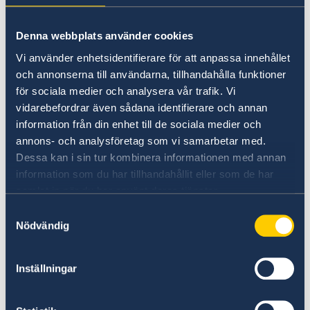
LE CERCLE SUÉDOIS EN ALSACE
Denna webbplats använder cookies
Maison des associations
Vi använder enhetsidentifierare för att anpassa innehållet
1 pl. des orphelins, 67000 Strasbourg
och annonserna till användarna, tillhandahålla funktioner
E-mail :
svenskarialsace@gmail.com
för sociala medier och analysera vår trafik. Vi
Site :
svenskaklubbenalsace.fr
vidarebefordrar även sådana identifierare och annan
information från din enhet till de sociala medier och
annons- och analysföretag som vi samarbetar med.
CERCLE SUÉDOIS DE LILLE
Dessa kan i sin tur kombinera informationen med annan
information som du har tillhandahållit eller som de har
1, Place Georges-Lyon, 59000 Lille
samlat in när du har använt deras tjänster.
Tel : +33 3 20 84 66 62
Samtyckesval
Site :
Accueil -
Nödvändig
ASSOCIATION MIDI-SCANDINAVIE
Inställningar
14, rue des Sources, 31520 Ramonville-