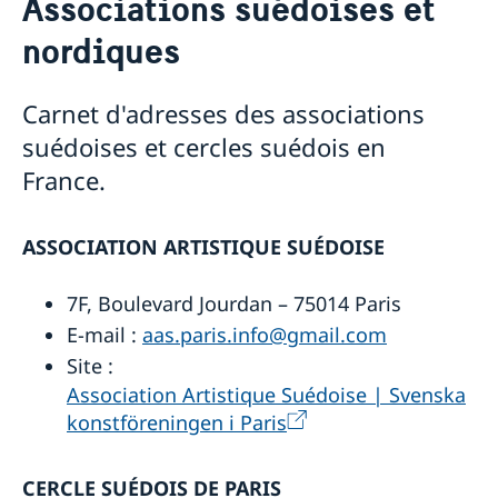
Associations suédoises et
À propos de la Suède
Contact / Horaires
nordiques
Institutions suédoises
Associations suédoises et nordiques
Carnet d'adresses des associations
Eglises et écoles
suédoises et cercles suédois en
Contacts Presse à l'Ambassade
La France en Suède
France.
Paris
L' Ambassade
ASSOCIATION ARTISTIQUE SUÉDOISE
Politique de confidentialité des missions
Actualités
diplomatiques
7F, Boulevard Jourdan – 75014 Paris
Le partenariat franco-suédois pour
Travailler à l'Ambassade
l'innovation
E-mail :
aas.paris.info@gmail.com
L’Ambassade de Suède en France à Paris recrute un
Joint Summary French-Swedish Innovation
Site :
chauffeur/intendant
Partnership
Association Artistique Suédoise | Svenska
La Suède innovante
konstföreningen i Paris
CERCLE SUÉDOIS DE PARIS