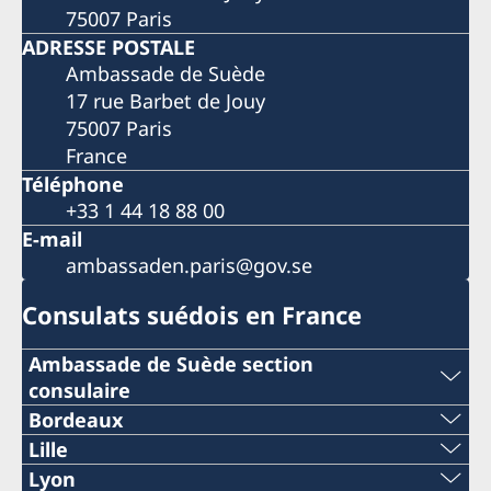
75007 Paris
ADRESSE POSTALE
Ambassade de Suède
17 rue Barbet de Jouy
75007 Paris
France
Téléphone
+33 1 44 18 88 00
E-mail
ambassaden.paris@gov.se
Consulats suédois en France
Ambassade de Suède section
consulaire
Téléphone
Bordeaux
Téléphone:
Lille
+33 (0)1 44 18 88 00
Téléphone:
Lyon