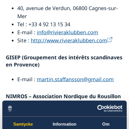
40, avenue de Verdun, 06800 Cagnes-sur-
Mer
Tel : +33 4 92 13 15 34
E-mail :
info@rivieraklubben.com
Site :
http://www.rivieraklubben.com
GISEP (Groupement des intérêts scandinaves
en Provence)
E-mail :
martin.staffansson@gmail.com
NIMROS – Association Nordique du Rousillon
E-mail :
nimros@nimros.eu
Site :
http://www.nimros.eu
Samtycke
Information
Om