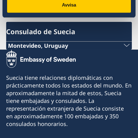
Avvisa
Argentina, Buenos Aires
Consulado de Suecia
Montevideo, Uruguay
Teléfono:
+598 2914 7477
Suecia tiene relaciones diplomáticas con
Correo electrónico:
prácticamente todos los estados del mundo. En
aproximadamente la mitad de estos, Suecia
info@suecia.consuladouy.com
tiene embajadas y consulados. La
Dirección:
representación extranjera de Suecia consiste
Rambla 25 de Agosto 318, Apto. 802, esq. Colón
en aproximadamente 100 embajadas y 350
y Solís
consulados honorarios.
11000 Montevideo