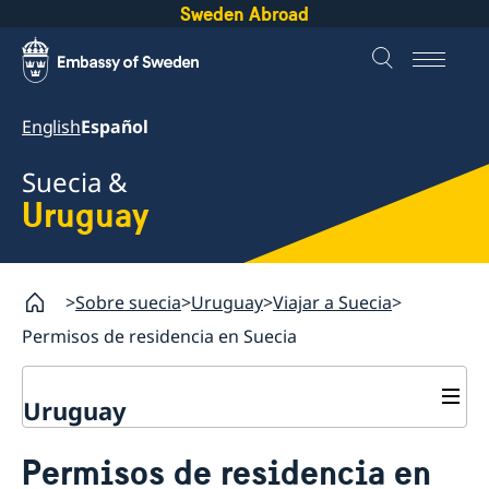
Sweden Abroad
English
Español
Suecia &
Uruguay
Sobre suecia
Uruguay
Viajar a Suecia
Permisos de residencia en Suecia
Uruguay
Viajar a Suecia
Permisos de residencia en
Visitar Suecia