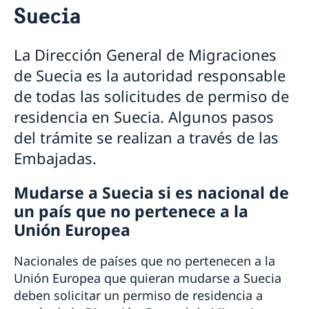
Suecia
Visitar Suecia por menos de 90 días
Estudiar en Suecia
Visitar Suecia por más de 90 días
Requisitos de ingreso a Suecia
Reconocimiento y evaluación de estudios extranjeros
Permisos de residencia en Suecia
La Dirección General de Migraciones
Mudarse con alguien en Suecia
de Suecia es la autoridad responsable
Trabajar en Suecia
de todas las solicitudes de permiso de
Working Holiday
Control de pasaporte
residencia en Suecia. Algunos pasos
Entrega de decisiones de permiso de residencia
del trámite se realizan a través de las
Información útil para vivir en Suecia
Embajadas.
Atención de servicios de migración en la Embajada
en Buenos Aires
Procesamiento de datos personales
Mudarse a Suecia si es nacional de
un país que no pertenece a la
Unión Europea
Nacionales de países que no pertenecen a la
Unión Europea que quieran mudarse a Suecia
deben solicitar un permiso de residencia a