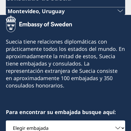
Montevideo, Uruguay
Teléfono:
+598 2914 7477
Suecia tiene relaciones diplomáticas con
Correo electrónico:
prácticamente todos los estados del mundo. En
aproximadamente la mitad de estos, Suecia
info@suecia.consuladouy.com
tiene embajadas y consulados. La
Dirección:
representación extranjera de Suecia consiste
Rambla 25 de Agosto 318, Apto. 802, esq. Colón
en aproximadamente 100 embajadas y 350
y Solís
consulados honorarios.
11000 Montevideo
Uruguay
Para encontrar su embajada busque aquí:
Por favor solicitar turno via mail antes de su
visita.
Elegir
embajada