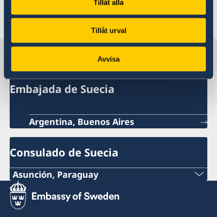
Tillåt alla
Última actualización 27 ago 2025, 9.11
Tillåt urval
Suecia en Paraguay
Avvisa
Embajada de Suecia
Argentina, Buenos Aires
Consulado de Suecia
Asunción, Paraguay
Teléfono:
+595 21 2190 463