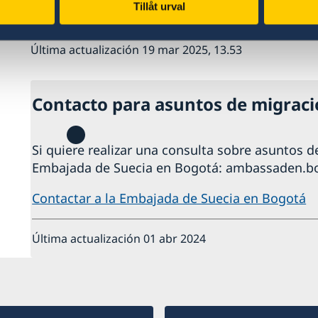
en el sitio web de la Dirección General de Migr
Tillåt urval
Última actualización 19 mar 2025, 13.53
Contacto para asuntos de migrac
Si quiere realizar una consulta sobre asuntos 
Embajada de Suecia en Bogotá: ambassaden.b
Contactar a la Embajada de Suecia en Bogotá
Última actualización 01 abr 2024