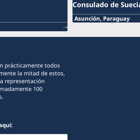
Consulado de Sueci
Asunción, Paraguay
Teléfono:
+595 21 2190 463
Celular:
on prácticamente todos
+595 972 256252
ente la mitad de estos,
La representación
Correo electrónico:
ximadamente 100
consulado.suecia@rieder
s.
Dirección:
Rieder & Cía
aquí:
Avenida Perú N° 1098 y A
Barrio Las Mercedes, Asu