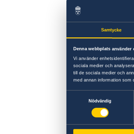
Samtycke
Denna webbplats använder 
Vi använder enhetsidentifierar
sociala medier och analysera 
till de sociala medier och a
med annan information som du 
Samtyckesval
Nödvändig