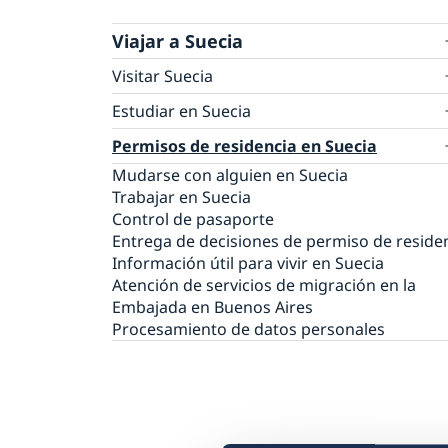
Viajar a Suecia
Visitar Suecia
Visitar Suecia por menos de 90 días
Estudiar en Suecia
Visitar Suecia por más de 90 días
Requisitos de ingreso a Suecia
Reconocimiento y evaluación de estudios
Permisos de residencia en Suecia
extranjeros
Mudarse con alguien en Suecia
Trabajar en Suecia
Control de pasaporte
Entrega de decisiones de permiso de reside
Información útil para vivir en Suecia
Atención de servicios de migración en la
Embajada en Buenos Aires
Procesamiento de datos personales