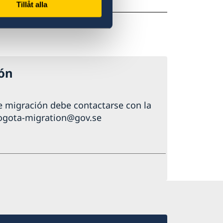
aciones
Tillåt alla
ión
de migración debe contactarse con la
ogota-migration@gov.se