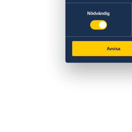
Samtyckesval
Nödvändig
Avvisa