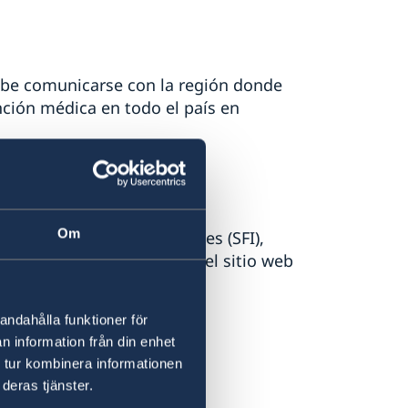
debe comunicarse con la región donde
nción médica en todo el país en
Om
os de sueco para inmigrantes (SFI),
 También puede consultar el sitio web
Regionales de Suecia.
andahålla funktioner för
n information från din enhet
 tur kombinera informationen
deras tjänster.