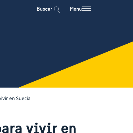
Buscar
Menu
vivir en Suecia
ara vivir en