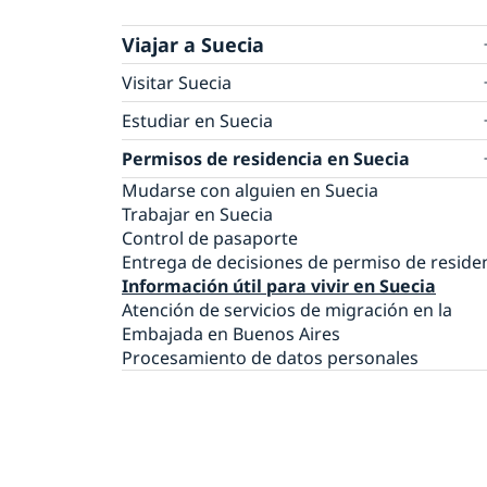
Viajar a Suecia
Visitar Suecia
Visitar Suecia por menos de 90 días
Estudiar en Suecia
Visitar Suecia por más de 90 días
Requisitos de ingreso a Suecia
Reconocimiento y evaluación de estudios
Permisos de residencia en Suecia
extranjeros
Mudarse con alguien en Suecia
Trabajar en Suecia
Control de pasaporte
Entrega de decisiones de permiso de reside
Información útil para vivir en Suecia
Atención de servicios de migración en la
Embajada en Buenos Aires
Procesamiento de datos personales