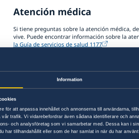
Atención médica
Si tiene preguntas sobre la atención médica, 
vive. Puede encontrar información sobre la ate
la Guía de servicios de salud 1177
Aprender sueco
Information
Para preguntas sobre la inscripción en los curs
debe comunicarse con el municipio donde vive.
de
la Asociación de Autoridades Municipales y 
cookies
e för att anpassa innehållet och annonserna till användarna, tillh
Buscar trabajo
vår trafik. Vi vidarebefordrar även sådana identifierare och anna
nnons- och analysföretag som vi samarbetar med. Dessa kan i sin
har tillhandahållit eller som de har samlat in när du har använt 
Si está buscando trabajo, puede registrarse en