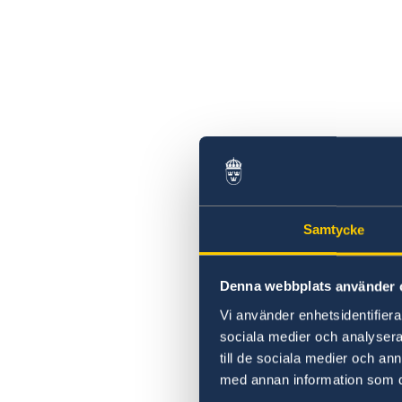
Samtycke
Denna webbplats använder 
Vi använder enhetsidentifierar
sociala medier och analysera 
till de sociala medier och a
med annan information som du 