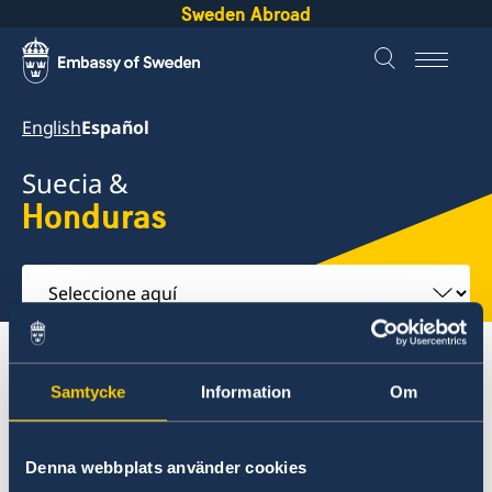
Sweden Abroad
English
Español
Suecia &
Honduras
Seleccione
aquí
Sobre suecia
Honduras
Viajar a Suecia
Samtycke
Information
Om
Honduras
Denna webbplats använder cookies
Viajar a Suecia