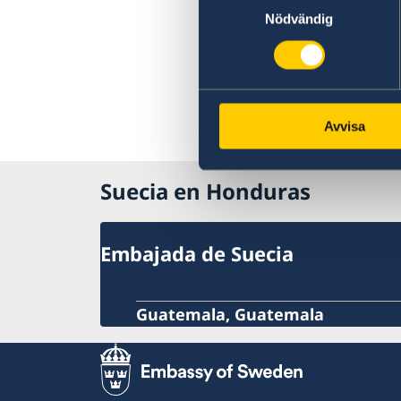
Prese
Nödvändig
servic
(en in
Denun
u otra
Avvisa
inglés
Suecia en Honduras
Embajada de Suecia
Guatemala, Guatemala