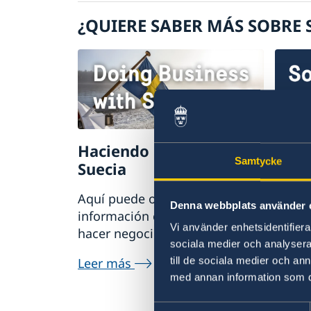
Visite Suecia
¿QUIERE SABER MÁS SOBRE 
Visitar Suecia por menos de 90 días
Vivir con alguien en Suecia
Visitar Suecia por más de 90 días
Trabajar y vivir en Suecia
Estudiar en Suecia
Haciendo negocios con
Sosp
Samtycke
Suecia
irre
Aquí puede obtener
Si tie
Denna webbplats använder 
información completa sobre
delito
Vi använder enhetsidentifierar
hacer negocios con Suecia.
relaci
sociala medier och analysera 
servic
till de sociala medier och a
Leer más
denunc
med annan information som du 
Asunt
Samtyckesval