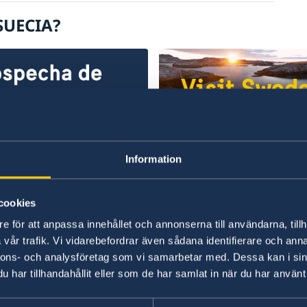
SUECIA?
echa de
¡Le damos la bienv
Information
gularidades
a Suecia!
ne quejas o sospechas de
Para planificar sus vacac
cookies
s o irregularidades en
visite la página web ofici
e för att anpassa innehållet och annonserna till användarna, tillh
ón con las actividades del
Suecia sobre turismo y vi
vår trafik. Vi vidarebefordrar även sådana identifierare och anna
io exterior, puede
nnons- och analysföretag som vi samarbetar med. Dessa kan i sin
Leer más
iarlo al Ministerio de
har tillhandahållit eller som de har samlat in när du har använt 
os Exteriores de Suecia.