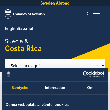
Sweden Abroad
English
Español
Suecia &
Costa Rica
Seleccione
aquí
Sobre suecia
Costa Rica
¿Viajar a Suecia?
Samtycke
Information
Om
Costa Rica
Denna webbplats använder cookies
¿Viajar a Suecia?